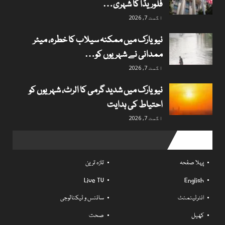
فلوریڈا کا شہری…
اگست 7, 2026
نیویارک میں ممکنہ سیلاب کا خطرہ، میئر
ممدانی نے شہریوں کو…
اگست 7, 2026
نیویارک میں شدید گرمی کا الرٹ، شہریوں کو
احتیاط کی ہدایت
اگست 7, 2026
Useful links
پہلا صفحہ
تازہ ترین
Live TV
English
انٹرٹینمنٹ
سائنس و ٹیکنالوجی
کھیل
صحت