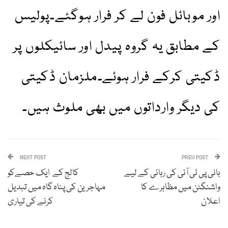
اور موبائل فون لے کر فرار ہوگئے۔پولیس
کے مطابق یہ گروہ پیدل اور سائیکلوں پر
ڈکیتی کرکے فرار ہوئے۔ملزمان ڈکیتی
کی دیگر وارداتوں میں بھی ملوث ہیں۔
NEXT POST
PREV POST
بانی پی ٹی آئی کی رہائی کے لیے
کالج کے ایک حصےکو
واشنگٹن میں مظاہرے کا
مہاجرین کی پناہ گاہ میں تبدیل
اعلان
کرنے کی تیاری