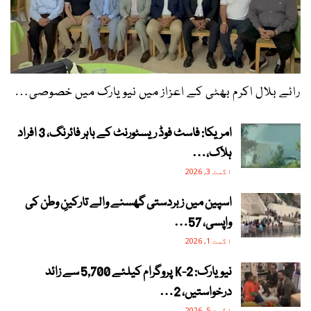
رائے بلال اکرم بھٹی کے اعزاز میں نیویارک میں خصوصی…
امریکا: فاسٹ فوڈ ریسٹورنٹ کے باہر فائرنگ، 3 افراد
ہلاک،…
اگست 3, 2026
اسپین میں زبردستی گھسنے والے تارکینِ وطن کی
واپسی، 57…
اگست 1, 2026
نیویارک: 2-K پروگرام کیلئے 5,700 سے زائد
درخواستیں، 2…
اگست 5, 2026