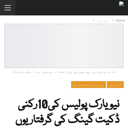
Home
اہم خبر
جائے وقوع پر پولیس کی بڑی تعداد موجود ہے۔اسکرین شاٹ
اہم خبر
اوورسیز پاکستانی
نیویارک پولیس کی10رکنی
ڈکیت گینگ کی گرفتاریوں