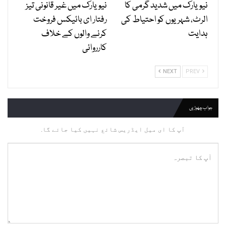
نیویارک میں شدید گرمی کا
نیویارک میں غیر قانونی تیز
الرٹ، شہریوں کو احتیاط کی
رفتار ای بائیکس فروخت
ہدایت
کرنے والوں کے خلاف
کارروائی
NEXT
PREV
جواب چھوڑیں
آپ کا ای میل ایڈریس شائع نہیں کیا جائے گا.