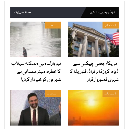
شاید آپ یہ بھی پسند کریں
مصنف سے زیادہ
انتخاب
انتخاب
امریکا: جعلی چیکس سے
نیویارک میں ممکنہ سیلاب
ڈیڑھ کروڑ ڈالر فراڈ، فلوریڈا کا
کا خطرہ، میئر ممدانی نے
شہری قصوروار قرار
شہریوں کو خبردار کردیا
انتخاب
انتخاب