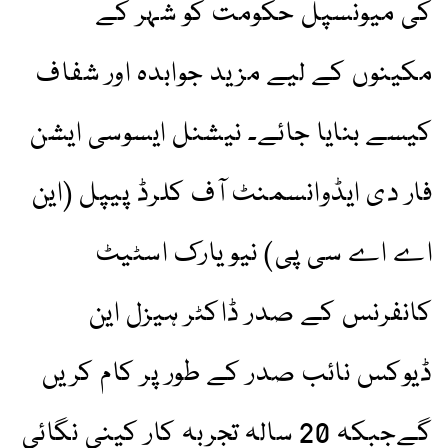
کی میونسپل حکومت کو شہر کے
مکینوں کے لیے مزید جوابدہ اور شفاف
کیسے بنایا جائے۔ نیشنل ایسوسی ایشن
فار دی ایڈوانسمنٹ آف کلرڈ پیپل (این
اے اے سی پی) نیو یارک اسٹیٹ
کانفرنس کے صدر ڈاکٹر ہیزل این
ڈیوکس نائب صدر کے طور پر کام کریں
گےجبکہ 20 سالہ تجربہ کار کینی نگائی