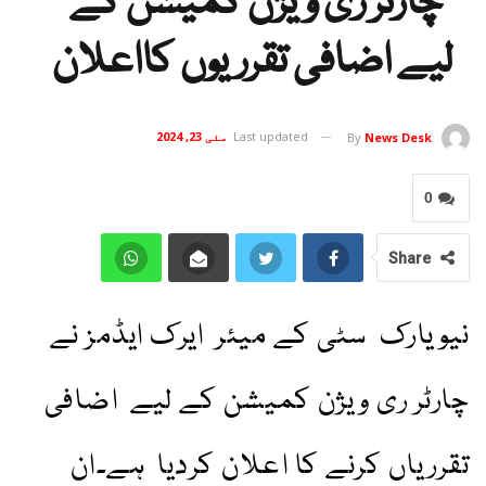
چارٹر ری ویژن کمیشن کے
لیے اضافی تقرریوں کااعلان
Last updated
مئی 23, 2024
By
News Desk
0
Share
نیویارک سٹی کے میئر ایرک ایڈمز نے
چارٹر ری ویژن کمیشن کے لیے اضافی
تقرریاں کرنے کا اعلان کردیا ہے۔ان