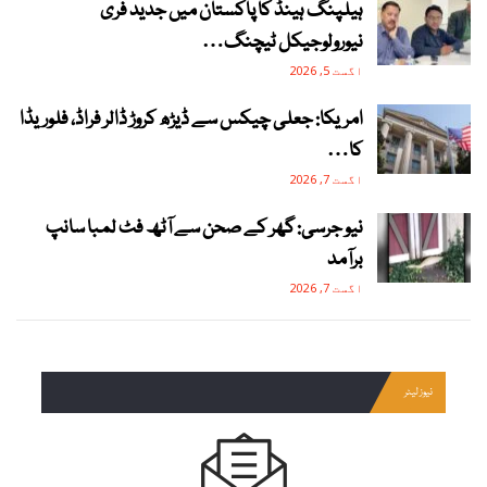
ہیلپنگ ہینڈ کا پاکستان میں جدید فری
نیورولوجیکل ٹیچنگ…
اگست 5, 2026
امریکا: جعلی چیکس سے ڈیڑھ کروڑ ڈالر فراڈ، فلوریڈا
کا…
اگست 7, 2026
نیو جرسی: گھر کے صحن سے آٹھ فٹ لمبا سانپ
برآمد
اگست 7, 2026
نیوز لیٹر