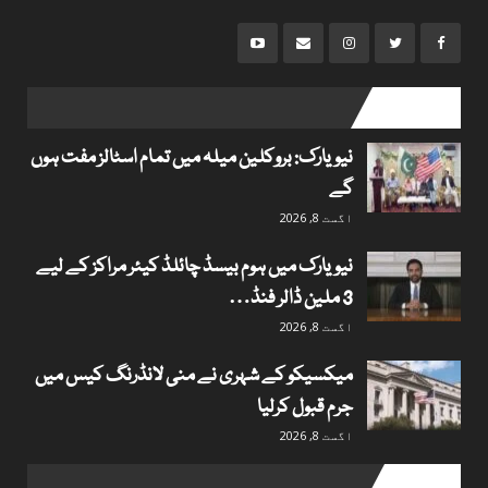
popular posts
نیویارک: بروکلین میلہ میں تمام اسٹالز مفت ہوں
گے
اگست 8, 2026
نیویارک میں ہوم بیسڈ چائلڈ کیئر مراکز کے لیے
3 ملین ڈالر فنڈ…
اگست 8, 2026
میکسیکو کے شہری نے منی لانڈرنگ کیس میں
جرم قبول کرلیا
اگست 8, 2026
Useful links