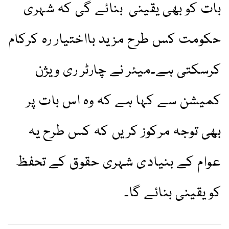
بات کو بھی یقینی بنائے گی کہ شہری
حکومت کس طرح مزید بااختیار رہ کرکام
کرسکتی ہے۔میئر نے چارٹر ری ویژن
کمیشن سے کہا ہے کہ وہ اس بات پر
بھی توجہ مرکوز کریں کہ کس طرح یہ
عوام کے بنیادی شہری حقوق کے تحفظ
کو یقینی بنائے گا۔