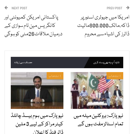
NEXT POST
PREV POST
امریکا میں جیولری اسٹور پر
پاکستانی امریکن کمیونٹی اور
ڈاکہ،مالک800،000مالیت
کانگریس مین ٹام سوازی کے
ڈالرز کی اشیاء سے محروم
درمیان ملاقات26مئی کو ہوگی
شاید آپ یہ بھی پسند کریں
مصنف سے زیادہ
انتخاب
انتخاب
نیویارک: بروکلین میلہ میں
نیویارک میں ہوم بیسڈ چائلڈ
تمام اسٹالز مفت ہوں گے
کیئر مراکز کے لیے 3 ملین
ڈالر فنڈ کا اعلان