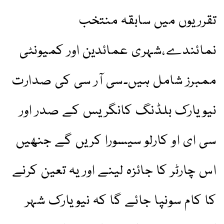
تقرریوں میں سابقہ منتخب
نمائندے،شہری عمائدین اور کمیونٹی
ممبرز شامل ہیں۔سی آر سی کی صدارت
نیویارک بلڈنگ کانگریس کے صدر اور
سی ای او کارلو سیسورا کریں گے جنھیں
اس چارٹر کا جائزہ لینے اور یہ تعین کرنے
کا کام سونپا جائے گا کہ نیویارک شہر