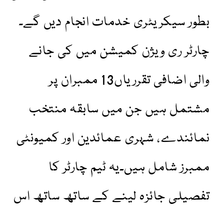
بطور سیکریٹری خدمات انجام دیں گے۔
چارٹر ری ویژن کمیشن میں کی جانے
والی اضافی تقرریاں13 ممبران پر
مشتمل ہیں جن میں سابقہ منتخب
نمائندے، شہری عمائدین اور کمیونٹی
ممبرز شامل ہیں۔یہ ٹیم چارٹر کا
تفصیلی جائزہ لینے کے ساتھ ساتھ اس