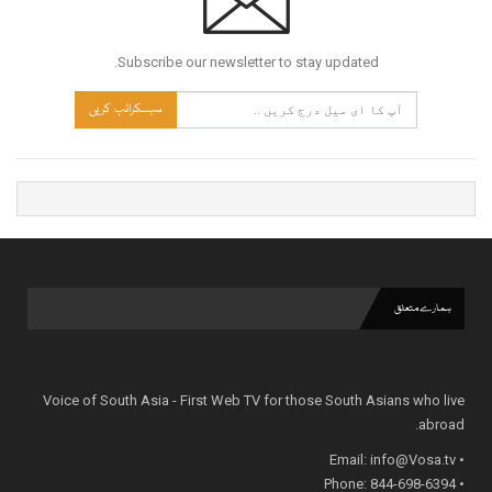
Subscribe our newsletter to stay updated.
سبسکرائب کریں
ہمارے متعلق
Voice of South Asia - First Web TV for those South Asians who live
abroad.
info@Vosa.tv
• Email:
• Phone: 844-698-6394