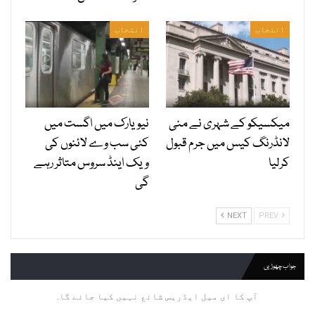
انتخاب
انتخاب
میکسیکو کے شہری نے منی
نیویارک میں اگست میں
لانڈرنگ کیس میں جرم قبول
کئی سب وے لائنوں کی
کرلیا
ویک اینڈ سروس متاثر رہے
گی
NEXT
PREV
جواب چھوڑیں
آپ کا ای میل ایڈریس شائع نہیں کیا جائے گا.