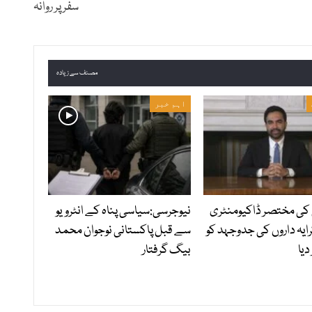
سفر پر روانہ
مصنف سے زیادہ
اہم خبر
کی مختصر ڈاکیومنٹری
نیوجرسی:سیاسی پناہ کے انٹرویو
ایہ داروں کی جدوجہد کو
سے قبل پاکستانی نوجوان محمد
دیا
بیگ گرفتار