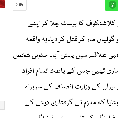
0
 شخص نے کلاشنکوف کا برسٹ چلا کر اپنے
داروں کو گولیاں مار کر قتل کر دیا۔یہ واقعہ
یہی علاقے میں پیش آیا۔ جنونی شخص
اری تھیں جس کے باعث تمام افراد
ایران کے وزارت انصاف کے سربراہ
تایا کہ ملزم نے گرفتاری دینے کے