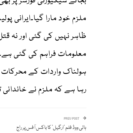
بجائے سیکیورٹی فورسز پر بھی
ملزم خود مارا گیا۔ایرانی 
ظاہر نہیں کی گئی اور نہ قت
معلومات فراہم کی گئی ہے۔
ہولناک واردات کے محرکات کا
رہا ہے کہ ملزم نے خاندانی ت
PREV POST
ہالی ووڈ فلم ’ارگیل‘ کا باکس آفس پر راج