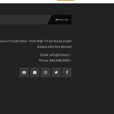
ہمارے متعلق
oice of South Asia - First Web TV for those South
Asians who live abroad.
info@Vosa.tv
• Email:
• Phone: 844-698-6394