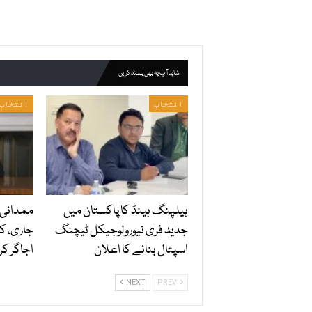
شاید آپ یہ بھی پسند کریں
انتخاب
انتخاب
ہیلپنگ ہینڈ کا پاکستان میں
ممدانی 
جدید فری نیورولوجیکل ٹیچنگ
جاری، کر
اسپتال بنانے کا اعلان
اجاگر کر 
NEXT
PREV