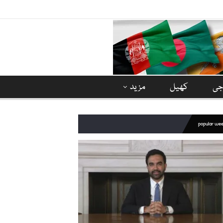
وجی
کھیل
مزید
popular we