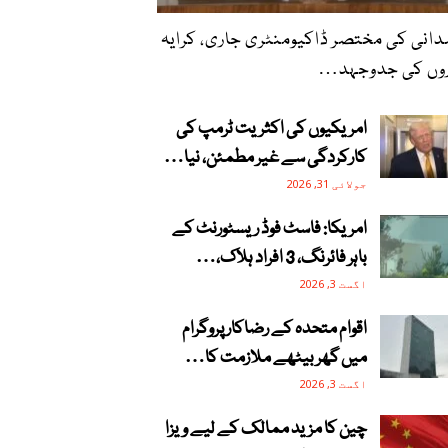
انی کی مختصر ڈاکیومنٹری جاری، کرایہ
روں کی جدوجہد…
امریکیوں کی اکثریت ٹرمپ کی
کارکردگی سے غیر مطمئن، نیا…
جولائی 31, 2026
امریکا: فاسٹ فوڈ ریسٹورنٹ کے
باہر فائرنگ، 3 افراد ہلاک،…
اگست 3, 2026
اقوام متحدہ کے رضاکار پروگرام
میں گھر بیٹھے ملازمت کا…
اگست 3, 2026
چین کا مزید ممالک کے لیے ویزا