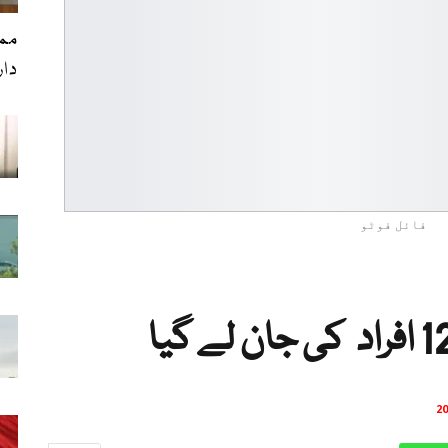
ممد
دا
فائل فوٹو