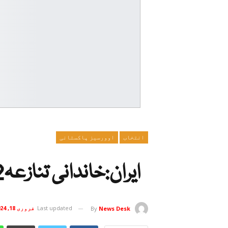
انتخاب
اوورسیز پاکستانی
ایران:خاندانی تنازعہ12 افراد کی جان لے گیا
Last updated
فروری 18, 2024
By
News Desk