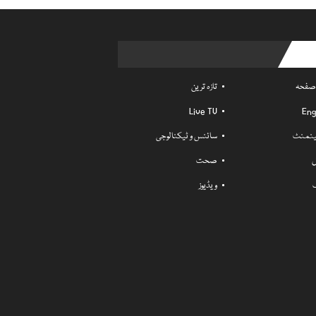
Usefu
 صفحہ
تازہ ترین
Live TV
Eng
ٹینمنٹ
سائنس و ٹیکنالوجی
ل
صحت
ویڈیوز