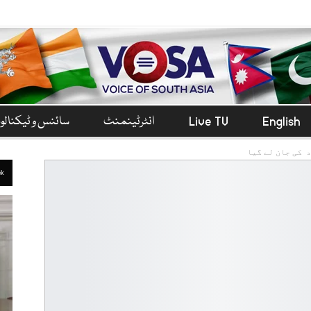
English
Live TV
انٹرٹینمنٹ
سائنس و ٹیکنال
ek