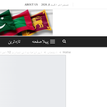
جمعرات, اگست 6, 2026
ABOUT US
پہلا صفحہ
تازہ ترین
Home
انتخاب
ایران:خاندانی تنازعہ12 افراد کی جان لے گیا