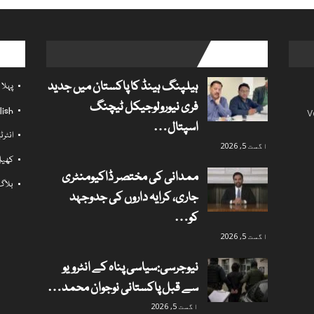
l links
popular posts
ہیلپنگ ہینڈ کا پاکستان میں جدید
پہلا
فری نیورولوجیکل ٹیچنگ
lish
V
اسپتال…
انٹر
اگست 5, 2026
کھی
ممدانی کی مختصر ڈاکیومنٹری
بلاگ
جاری، کرایہ داروں کی جدوجہد
کو…
اگست 5, 2026
نیوجرسی:سیاسی پناہ کے انٹرویو
سے قبل پاکستانی نوجوان محمد…
اگست 5, 2026