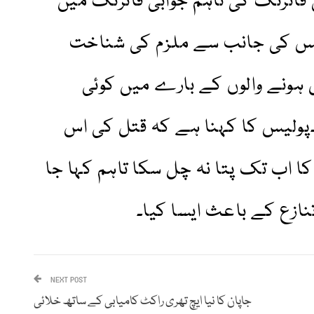
 فائرنگ کی تاہم جوابی فائرنگ میں
پولیس کی جانب سے ملزم کی شناخت
ل ہونے والوں کے بارے میں کوئی
پولیس کا کہنا ہے کہ قتل کی اس
 اب تک پتا نہ چل سکا تاہم کہا جا
نازع کے باعث ایسا کیا۔
NEXT POST
جاپان کا نیا ایچ تھری راکٹ کامیابی کے ساتھ خلائی