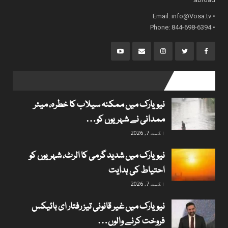
info@Vosa.tv
• Email:
• Phone: 844-698-6394
popular posts
نیویارک میں ممکنہ سیلاب کا خطرہ، میئر
ممدانی نے شہریوں کو…
اگست 7, 2026
نیویارک میں شدید گرمی کا الرٹ، شہریوں کو
احتیاط کی ہدایت
اگست 7, 2026
نیویارک میں غیر قانونی تیز رفتار ای بائیکس
فروخت کرنے والوں…