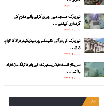
اگست 6, 2026
نیویارک: مسجد میں چوری کرنے والے ملزم کی
گرفتاری کیلئے…
اگست 2, 2026
نیویارک کی دو آئی کلینکس پر میڈیکیئر فراڈ کا الزام،
2.3…
اگست 1, 2026
امریکا: فاسٹ فوڈ ریسٹورنٹ کے باہر فائرنگ، 3 افراد
ہلاک،…
اگست 3, 2026
نیوز لیٹر