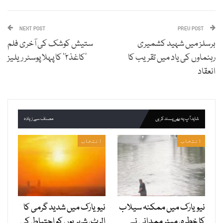
NEXT POST
PREV POST
برسلز میں شہید کشمیری
ستیش کوشک کی آخری فلم
رہنماوں کی یاد میں تقریب کا
’کاغذ۲؍‘ کا پہلا پوسٹر ریلیز
انعقاد
شاید آپ یہ بھی پسند کریں
مصنف سے زیادہ
انتخاب
انتخاب
نیویارک میں ممکنہ سیلاب
نیویارک میں شدید گرمی کا
کا خطرہ، میئر ممدانی نے
الرٹ، شہریوں کو احتیاط کی