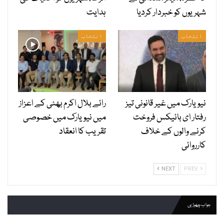
شہریوں کو خبردار کردیا
ہدایت
انتخاب
انتخاب
نیویارک میں غیر قانونی تیز
رائے بلال اکرم بھٹی کے اعزاز
رفتار ای بائیکس فروخت
میں نیویارک میں خصوصی
کرنے والوں کے خلاف
تقریب کا انعقاد
کارروائی
NEXT
PREV
جواب چھوڑیں