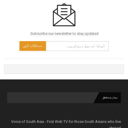
Subscribe our newsletter to stay updated.
سبسکرائب کریں
ہمارے متعلق
Voice of South Asia - First Web TV for those South Asians who live
abroad.