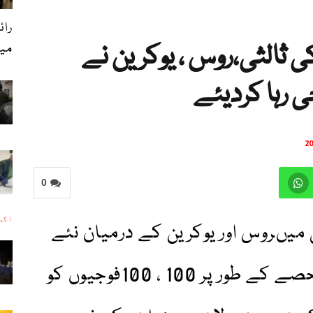
رائ
 ثالثی،روس ، یوکرین نے
می
رہا کردیئے
0
اگست 5, 
 میںروس اور یوکرین کے درمیان نئے
قیدیوں کے تبادلے کے ایک حصے کے طور پر 100 ، 100فوجیوں کو