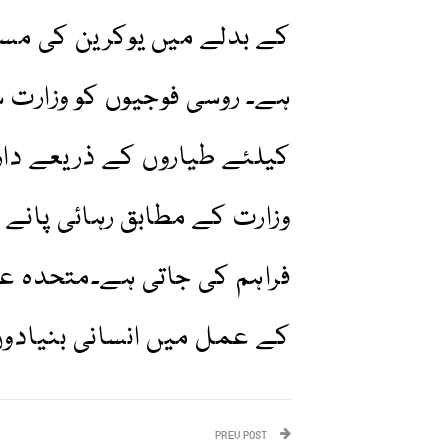
ہے۔ روسی فوجیوں کو وزار
کیلئے طیاروں کے ذریعے دار
وزارت کے مطابق رہائی پانے و
فراہم کی جاتی ہے۔متحدہ عر
کے عمل میں انسانی بنیادوں پر
PREV POST