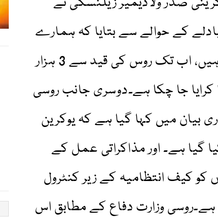
یوکرینی صدر ولادیمیر زیلنسکی نے
بادلے کے حوالے سے بتایا کہ ہمارے
100 فوجی وطن واپس آگئے ہیں، اب تک روس کی قید سے 3 ہزار
رہا کرایا جا چکا ہے۔دوسری جانب روسی
ی بیان میں کہا گیا ہے کہ یوکرین
یا گیا ہے۔ اور مذاکراتی عمل کے
وسی فوجیوں کو کیف انتظامیہ کے زیر کنٹرول
 ہے۔روسی وزارت دفاع کے مطابق اس