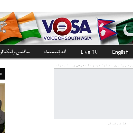
English
Live TV
انٹرٹینمنٹ
سائنس و ٹیکنال
 ، یوکرین نے ایک دوسرے کے فوجی رہا کردیئے
ek
فائل فوٹو