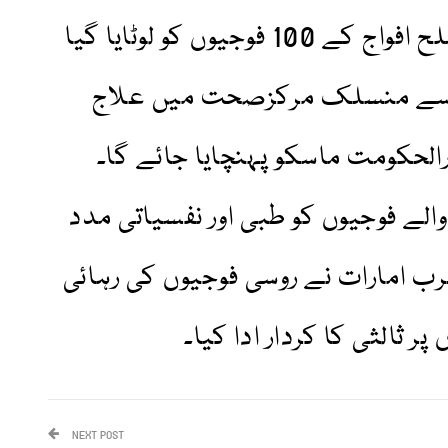
کے بدلے میں یوکرین کی مسلح افواج کے 100 فوجیوں کو لوٹایا گیا
ت سے منسلک مرکزصحت میں علاج
الحکومت ماسکو پہنچایا جائے گا۔
الے فوجیوں کو طبی اور نفسیاتی مدد
ب امارات نے روسی فوجیوں کی رہائی
 ثالثی کا کردار ادا کیا۔
NEXT POST