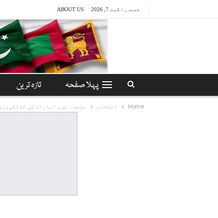
جمعہ, اگست 7, 2026
ABOUT US
پہلا صفحہ
تازہ ترین
Home
انتخاب
متحدہ عرب امارات کی ثالثی،روس