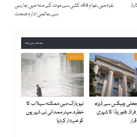
رڈ
غزہ میں عوام فاقہ کشی سے موت کے منہ میں جا رہی
ہے،عالمی ادارہ صحت
مصنف سے زیادہ
انتخاب
 جعلی چیکس سے ڈیڑھ
نیویارک میں ممکنہ سیلاب کا
 فراڈ، فلوریڈا کا شہری
خطرہ، میئر ممدانی نے شہریوں
رار
کو خبردار کردیا