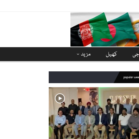
وجی
کھیل
مزید
popular we