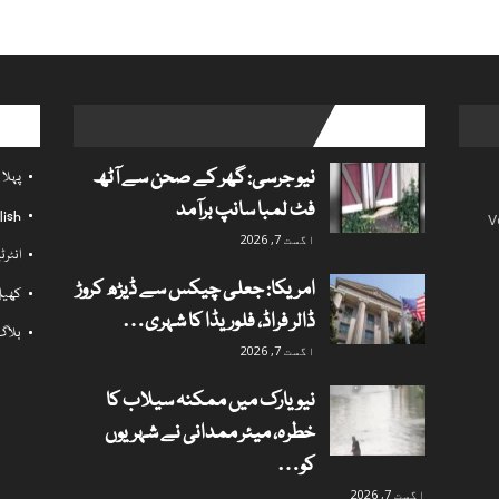
l links
popular posts
نیو جرسی: گھر کے صحن سے آٹھ
پہلا
فٹ لمبا سانپ برآمد
lish
V
اگست 7, 2026
انٹر
امریکا: جعلی چیکس سے ڈیڑھ کروڑ
کھی
ڈالر فراڈ، فلوریڈا کا شہری…
بلاگ
اگست 7, 2026
نیویارک میں ممکنہ سیلاب کا
خطرہ، میئر ممدانی نے شہریوں
کو…
اگست 7, 2026