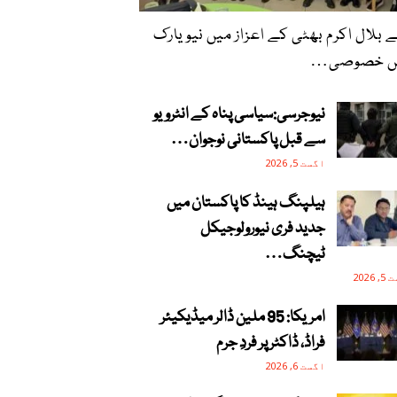
ے بلال اکرم بھٹی کے اعزاز میں نیویارک
ں خصوصی…
نیوجرسی:سیاسی پناہ کے انٹرویو
سے قبل پاکستانی نوجوان…
اگست 5, 2026
ہیلپنگ ہینڈ کا پاکستان میں
جدید فری نیورولوجیکل
ٹیچنگ…
2026
امریکا: 95 ملین ڈالر میڈیکیئر
فراڈ، ڈاکٹر پر فردِ جرم
اگست 6, 2026