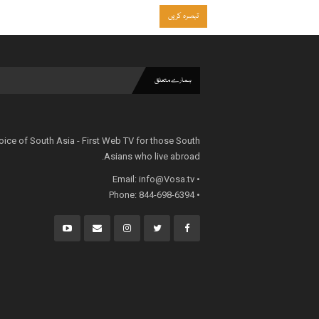
ہمارے متعلق
oice of South Asia - First Web TV for those South
Asians who live abroad.
info@Vosa.tv
• Email:
• Phone: 844-698-6394