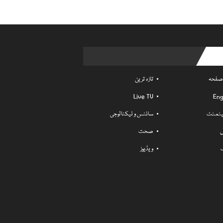
Usefu
 صفحہ
تازہ ترین
Live TV
Eng
ٹینمنٹ
سائنس و ٹیکنالوجی
ل
صحت
ویڈیوز