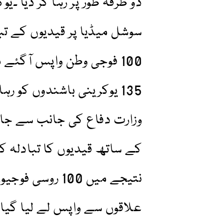
دو طرفہ طور پر رہا کر دیا ۔
سوشل میڈیا پر قیدیوں کے ت
135 یوکرینی باشندوں کو 
وزارت دفاع کی جانب سے جار
کے ساتھ قیدیوں کا تبادلہ ک
نتیجے میں 100 ر
علاقوں سے واپس لے لیا گیا