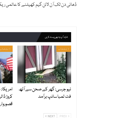
ڈھائی دن تک آن لائن گیم کھیلنے کا عالمی ریکا
شاید آپ یہ بھی پسند کریں
انتخاب
انتخاب
نیو جرسی: گھر کے صحن سے آٹھ
امریکا:
فٹ لمبا سانپ برآمد
کروڑ ڈالر
قصوروار ق
NEXT
PREV