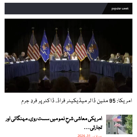
popular week
امریکا: 95 ملین ڈالر میڈیکیئر فراڈ، ڈاکٹر پر فردِ جرم
امریکی معاشی شرحِ نمو میں سست روی، مہنگائی اور
تجارتی…
جولائی 31, 2026