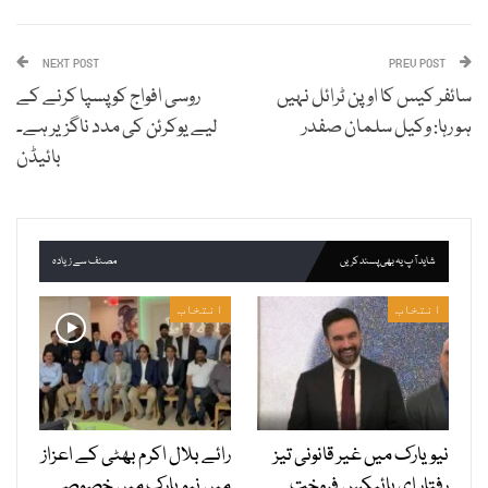
NEXT POST
PREV POST
سائفر کیس کا اوپن ٹرائل نہیں
روسی افواج کو پسپا کرنے کے
ہو رہا: وکیل سلمان صفدر
لیے یوکرئن کی مدد ناگزیر ہے۔
بائیڈن
شاید آپ یہ بھی پسند کریں
مصنف سے زیادہ
انتخاب
انتخاب
نیویارک میں غیر قانونی تیز
رائے بلال اکرم بھٹی کے اعزاز
رفتار ای بائیکس فروخت
میں نیویارک میں خصوصی