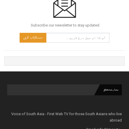
Subscribe our newsletter to stay updated.
سبسکرائب کریں
ہمارے متعلق
Voice of South Asia - First Web TV for those South Asians who live
abroad.