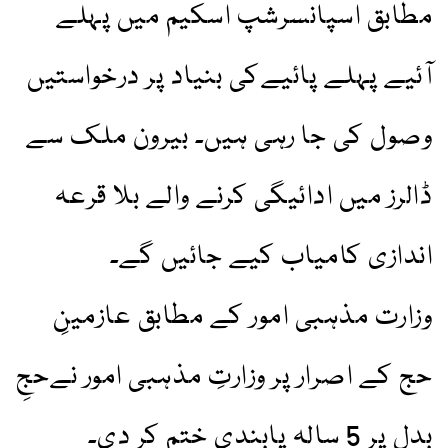
مطابق اسپانسرشپ اسکیم میں پہلے
آئیے پہلے پائیےکی بنیاد پر درخواستیں
وصول کی جا رہی ہیں۔ بیرون ملک سے
ڈالرز میں ادائیگی کرنے والے بلا قرعہ
اندازی کامیاب کیے جائیں گے۔
وزارت مذہبی امور کے مطابق عازمینِ
حج کے اصرار پر وزارتِ مذہبی امور نےحجِ
بدل پر 5 سالہ پابندی ختم کر دی۔