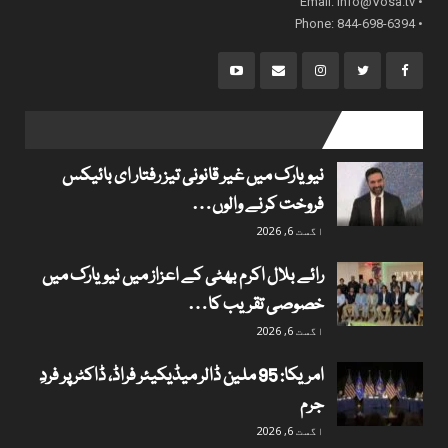
info@Vosa.tv
• Email:
• Phone: 844-698-6394
popular posts
نیویارک میں غیر قانونی تیز رفتار ای بائیکس
فروخت کرنے والوں…
اگست 6, 2026
رائے بلال اکرم بھٹی کے اعزاز میں نیویارک میں
خصوصی تقریب کا…
اگست 6, 2026
امریکا: 95 ملین ڈالر میڈیکیئر فراڈ، ڈاکٹر پر فردِ
جرم
اگست 6, 2026