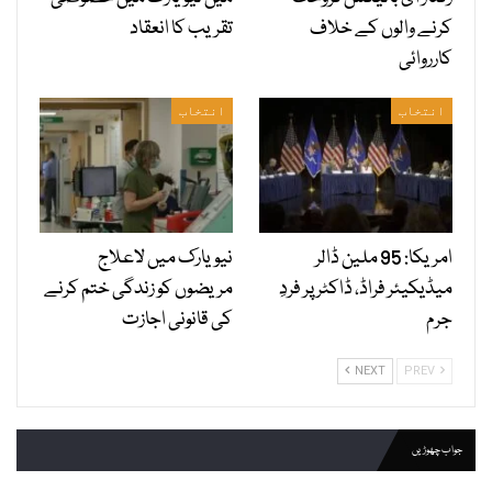
کرنے والوں کے خلاف
تقریب کا انعقاد
کارروائی
انتخاب
انتخاب
امریکا: 95 ملین ڈالر
نیویارک میں لاعلاج
میڈیکیئر فراڈ، ڈاکٹر پر فردِ
مریضوں کو زندگی ختم کرنے
جرم
کی قانونی اجازت
NEXT
PREV
جواب چھوڑیں