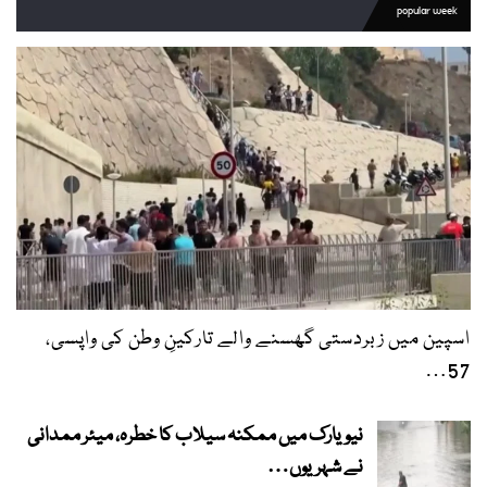
popular week
اسپین میں زبردستی گھسنے والے تارکینِ وطن کی واپسی،
57…
نیویارک میں ممکنہ سیلاب کا خطرہ، میئر ممدانی
نے شہریوں…