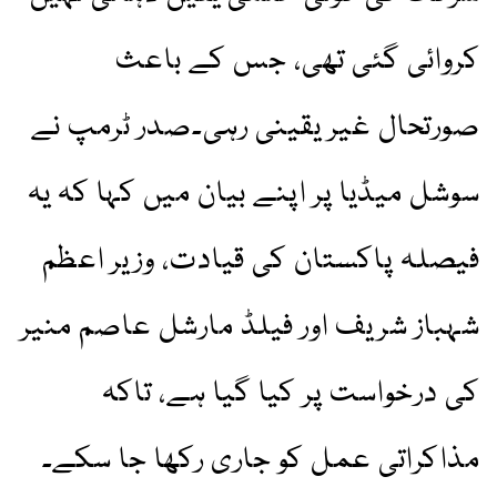
کروائی گئی تھی، جس کے باعث
صورتحال غیر یقینی رہی۔صدر ٹرمپ نے
سوشل میڈیا پر اپنے بیان میں کہا کہ یہ
فیصلہ پاکستان کی قیادت، وزیر اعظم
شہباز شریف اور فیلڈ مارشل عاصم منیر
کی درخواست پر کیا گیا ہے، تاکہ
مذاکراتی عمل کو جاری رکھا جا سکے۔