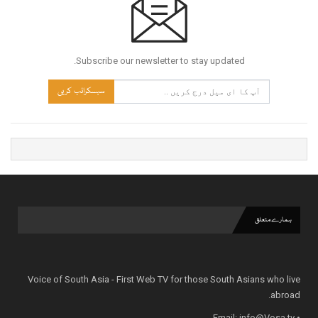
Subscribe our newsletter to stay updated.
سبسکرائب کریں
ہمارے متعلق
Voice of South Asia - First Web TV for those South Asians who live
abroad.
info@Vosa.tv
• Email: