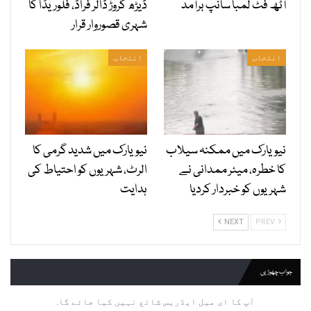
آٹھ فٹ لمبا سانپ برآمد
ڈیڑھ کروڑ ڈالر فراڈ، فلوریڈا کا
شہری قصوروار قرار
انتخاب
انتخاب
نیویارک میں ممکنہ سیلاب
نیویارک میں شدید گرمی کا
کا خطرہ، میئر ممدانی نے
الرٹ، شہریوں کو احتیاط کی
شہریوں کو خبردار کردیا
ہدایت
NEXT
PREV
جواب چھوڑیں
آپ کا ای میل ایڈریس شائع نہیں کیا جائے گا.