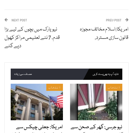
NEXT POST
PREV POST
امریکا:اسلام مخالف مجوزہ
نیویارک میں بچوں کے لیے بڑا
قانون سازی مسترد,
قدم، 7 نئے تعلیمی مراکز کھول
دیے گئے
شاید آپ یہ بھی پسند کریں
مصنف سے زیادہ
انتخاب
انتخاب
نیو جرسی: گھر کے صحن سے
امریکا: جعلی چیکس سے