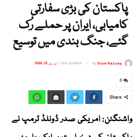
پاکستان کی بڑی سفارتی
کامیابی، ایران پر حملے رُک
گئے، جنگ بندی میں توسیع
Last updated
اپریل 22, 2026
By
Erum Razzaq
0
Share
واشنگٹن: امریکی صدر ڈونلڈ ٹرمپ نے