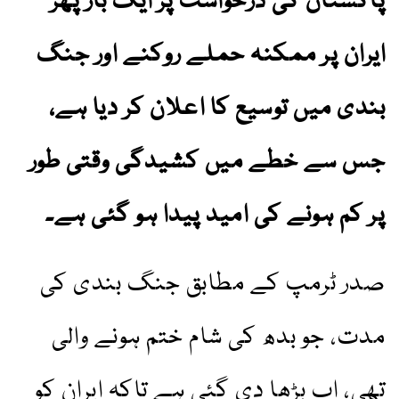
پاکستان کی درخواست پر ایک بار پھر
ایران پر ممکنہ حملے روکنے اور جنگ
بندی میں توسیع کا اعلان کر دیا ہے،
جس سے خطے میں کشیدگی وقتی طور
پر کم ہونے کی امید پیدا ہو گئی ہے۔
صدر ٹرمپ کے مطابق جنگ بندی کی
مدت، جو بدھ کی شام ختم ہونے والی
تھی، اب بڑھا دی گئی ہے تاکہ ایران کو