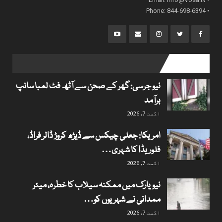
• Phone: 844-698-6394
popular posts
نیو جرسی: گھر کے صحن سے آٹھ فٹ لمبا سانپ
برآمد
اگست 7, 2026
امریکا: جعلی چیکس سے ڈیڑھ کروڑ ڈالر فراڈ،
فلوریڈا کا شہری…
اگست 7, 2026
نیویارک میں ممکنہ سیلاب کا خطرہ، میئر
ممدانی نے شہریوں کو…
اگست 7, 2026