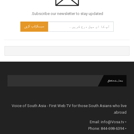
Subscribe our newsletter to stay updated.
سبسکرائب کریں
ہمارے متعلق
Voice of South Asia - First Web TV for those South Asians who live
abroad.
info@Vosa.tv
• Email:
• Phone: 844-698-6394