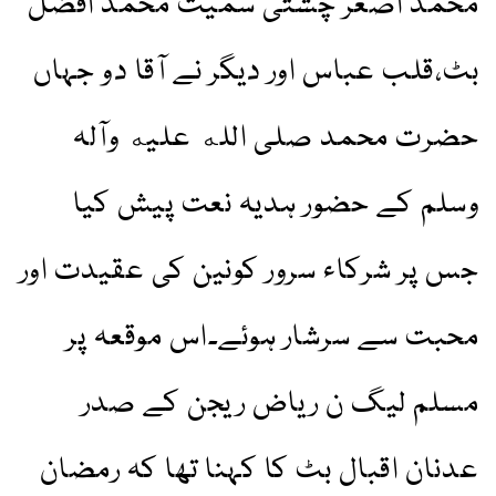
محمد اصغر چشتی سمیت محمد افضل
بٹ،قلب عباس اور دیگر نے آقا دو جہاں
حضرت محمد صلی الله عليه وآلہ
وسلم کے حضور ہدیہ نعت پیش کیا
جس پر شرکاء سرور کونین کی عقیدت اور
محبت سے سرشار ہوئے۔اس موقعہ پر
مسلم لیگ ن ریاض ریجن کے صدر
عدنان اقبال بٹ کا کہنا تھا کہ رمضان