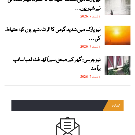
نے شہریوں…
اگست 7, 2026
نیویارک میں شدید گرمی کا الرٹ، شہریوں کو احتیاط
کی…
اگست 7, 2026
نیو جرسی: گھر کے صحن سے آٹھ فٹ لمبا سانپ
برآمد
اگست 7, 2026
نیوز لیٹر