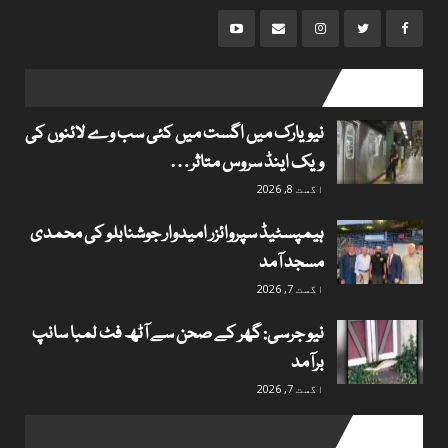
popular posts
نیویارک میں اگست میں کئی سب وے لائنوں کی
ویک اینڈ سروس متاثر…
اگست 8, 2026
ہیمپسٹیڈ سپروائزر امیدوار جوشنابلو کی محمدی
مسجد آمد
اگست 7, 2026
نیو جرسی: گھر کے صحن سے آٹھ فٹ لمبا سانپ
برآمد
اگست 7, 2026
Useful links