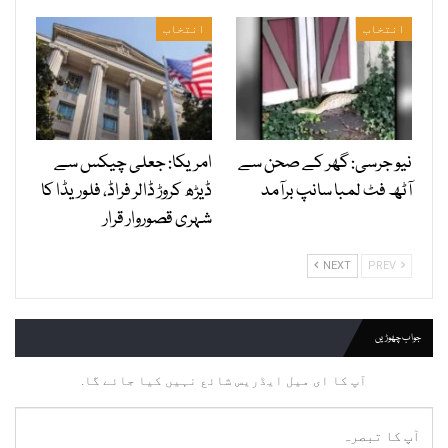
انتخاب
انتخاب
نیو جرسی: گھر کے صحن سے
امریکا: جعلی چیکس سے
آٹھ فٹ لمبا سانپ برآمد
ڈیڑھ کروڑ ڈالر فراڈ، فلوریڈا کا
شہری قصوروار قرار
NEXT
PREV
جواب چھوڑیں
آپ کا ای میل ایڈریس شائع نہیں کیا جائے گا.