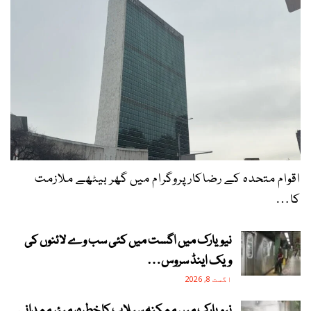
اقوام متحدہ کے رضاکار پروگرام میں گھر بیٹھے ملازمت
کا…
نیویارک میں اگست میں کئی سب وے لائنوں کی
ویک اینڈ سروس…
اگست 8, 2026
نیویارک میں ممکنہ سیلاب کا خطرہ، میئر ممدانی