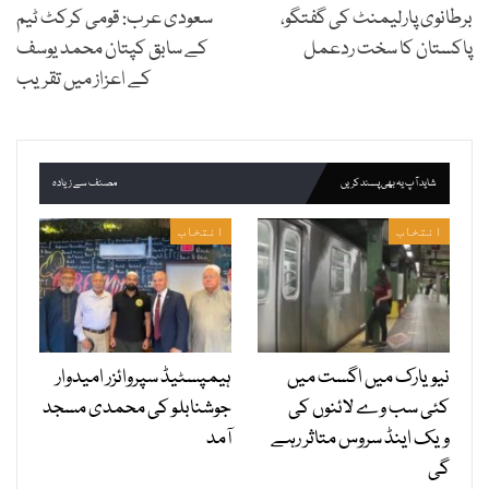
برطانوی پارلیمنٹ کی گفتگو،
سعودی عرب: قومی کرکٹ ٹیم
پاکستان کا سخت ردعمل
کے سابق کپتان محمد یوسف
کے اعزاز میں تقریب
شاید آپ یہ بھی پسند کریں
مصنف سے زیادہ
انتخاب
انتخاب
نیویارک میں اگست میں
ہیمپسٹیڈ سپروائزر امیدوار
کئی سب وے لائنوں کی
جوشنابلو کی محمدی مسجد
ویک اینڈ سروس متاثر رہے
آمد
گی