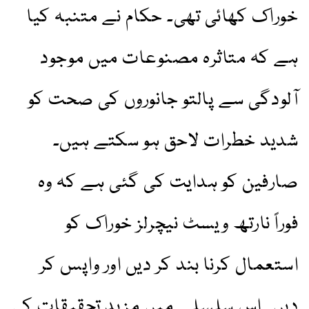
خوراک کھائی تھی۔ حکام نے متنبہ کیا
ہے کہ متاثرہ مصنوعات میں موجود
آلودگی سے پالتو جانوروں کی صحت کو
شدید خطرات لاحق ہو سکتے ہیں۔
صارفین کو ہدایت کی گئی ہے کہ وہ
فوراً نارتھ ویسٹ نیچرلز خوراک کو
استعمال کرنا بند کر دیں اور واپس کر
دیں۔ اس سلسلے میں مزید تحقیقات کی