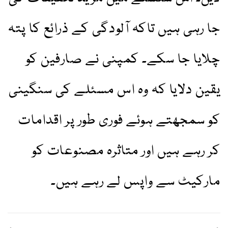
جا رہی ہیں تاکہ آلودگی کے ذرائع کا پتہ
چلایا جا سکے۔ کمپنی نے صارفین کو
یقین دلایا کہ وہ اس مسئلے کی سنگینی
کو سمجھتے ہوئے فوری طور پر اقدامات
کر رہے ہیں اور متاثرہ مصنوعات کو
مارکیٹ سے واپس لے رہے ہیں۔