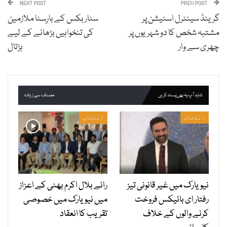
NEXT POST
PREV POST
گرینڈ سینٹرل اسٹیشن پر
سٹاربکس کے بارِسٹا ملازمین
مشتبہ شخص کا دو شہریوں پر
کی تنخواہیں بڑھانے کے لیے
چھری سے وار
ہڑتال
شاید آپ یہ بھی پسند کریں
مصنف سے زیادہ
انتخاب
انتخاب
نیویارک میں غیر قانونی تیز
رائے بلال اکرم بھٹی کے اعزاز
رفتار ای بائیکس فروخت
میں نیویارک میں خصوصی
کرنے والوں کے خلاف
تقریب کا انعقاد