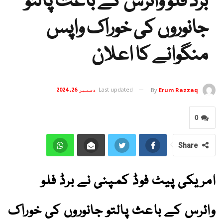
برڈ فلو وائرس کے باعث پالتو
جانوروں کی خوراک واپس
منگوانے کا اعلان
Last updated
دسمبر 26, 2024
By
Erum Razzaq
0
Share
امریکی پیٹ فوڈ کمپنی نے برڈ فلو
وائرس کے باعث پالتو جانوروں کی خوراک