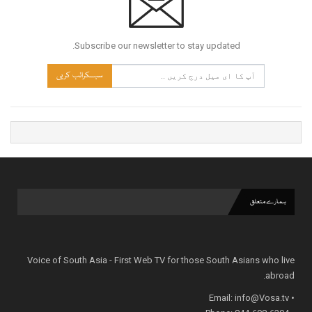
Subscribe our newsletter to stay updated.
سبسکرائب کریں
ہمارے متعلق
Voice of South Asia - First Web TV for those South Asians who live
abroad.
info@Vosa.tv
• Email: