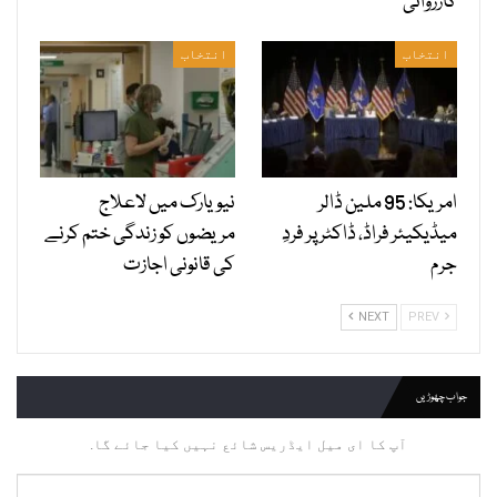
کارروائی
انتخاب
انتخاب
امریکا: 95 ملین ڈالر
نیویارک میں لاعلاج
میڈیکیئر فراڈ، ڈاکٹر پر فردِ
مریضوں کو زندگی ختم کرنے
جرم
کی قانونی اجازت
NEXT
PREV
جواب چھوڑیں
آپ کا ای میل ایڈریس شائع نہیں کیا جائے گا.