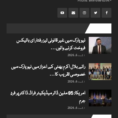
• Phone: 844-698-6394
popular posts
نیویارک میں غیر قانونی تیز رفتار ای بائیکس
فروخت کرنے والوں…
اگست 6, 2026
رائے بلال اکرم بھٹی کے اعزاز میں نیویارک میں
خصوصی تقریب کا…
اگست 6, 2026
امریکا: 95 ملین ڈالر میڈیکیئر فراڈ، ڈاکٹر پر فردِ
جرم
اگست 6, 2026