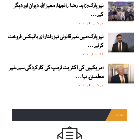
نیویارک: زاہد رضا رانجھا، معیز اللہ دیوان اور دیگر
کے…
جولائی 31, 2026
نیویارک میں غیر قانونی تیز رفتار ای بائیکس فروخت
کرنے…
اگست 6, 2026
امریکیوں کی اکثریت ٹرمپ کی کارکردگی سے غیر
مطمئن، نیا…
جولائی 31, 2026
نیوز لیٹر