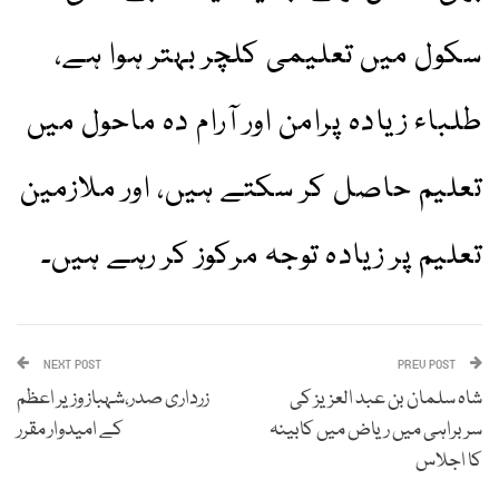
سکول میں تعلیمی کلچر بہتر ہوا ہے،
طلباء زیادہ پرامن اور آرام دہ ماحول میں
تعلیم حاصل کر سکتے ہیں، اور ملازمین
تعلیم پر زیادہ توجہ مرکوز کر رہے ہیں۔
NEXT POST
PREV POST
شاہ سلمان بن عبد العزیز کی
زرداری صدر،شہباز وزیر اعظم
سربراہی میں ریاض میں کابینہ
کے امیدوار مقرر
کا اجلاس