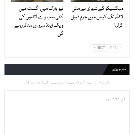
میکسیکو کے شہری نے منی
نیویارک میں اگست میں
لانڈرنگ کیس میں جرم قبول
کئی سب وے لائنوں کی
کرلیا
ویک اینڈ سروس متاثر رہے
گی
NEXT
PREV
جواب چھوڑیں
آپ کا ای میل ایڈریس شائع نہیں کیا جائے گا.