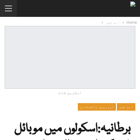
Home
اہم خبر
اسکرین شاٹ
اہم خبر
اوورسیز پاکستانی
برطانیہ:اسکولوں میں موبائل