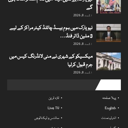
گے
اگست 8, 2026
نیویارک میں ہوم بیسڈ چائلڈ کیئر مراکز کے لیے
3 ملین ڈالر فنڈ…
اگست 8, 2026
میکسیکو کے شہری نے منی لانڈرنگ کیس میں
جرم قبول کرلیا
اگست 8, 2026
Useful links
پہلا صفحہ
تازہ ترین
Live TV
English
انٹرٹینمنٹ
سائنس و ٹیکنالوجی