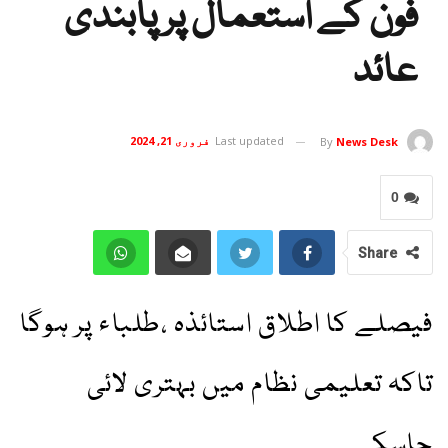
فون کے استعمال پر پابندی
عائد
Last updated
فروری 21, 2024
By
News Desk
0
Share
فیصلے کا اطلاق استائذہ ،طلباء پر ہوگا
تاکہ تعلیمی نظام میں بہتری لائی
جاسکے