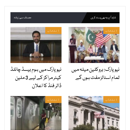
شاید آپ یہ بھی پسند کریں
مصنف سے زیادہ
انتخاب
انتخاب
نیویارک: بروکلین میلہ میں
نیویارک میں ہوم بیسڈ چائلڈ
تمام اسٹالز مفت ہوں گے
کیئر مراکز کے لیے 3 ملین
ڈالر فنڈ کا اعلان
انتخاب
انتخاب