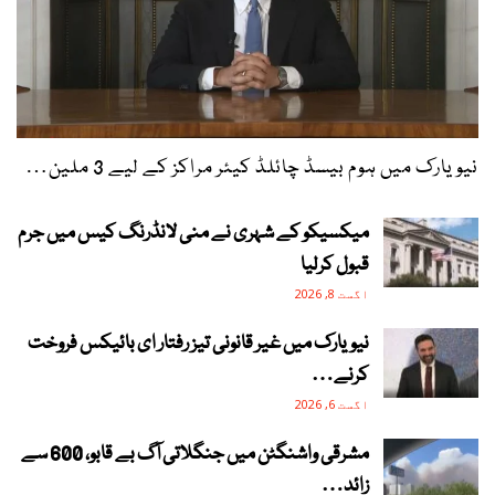
نیویارک میں ہوم بیسڈ چائلڈ کیئر مراکز کے لیے 3 ملین…
میکسیکو کے شہری نے منی لانڈرنگ کیس میں جرم
قبول کرلیا
اگست 8, 2026
نیویارک میں غیر قانونی تیز رفتار ای بائیکس فروخت
کرنے…
اگست 6, 2026
مشرقی واشنگٹن میں جنگلاتی آگ بے قابو، 600 سے
زائد…