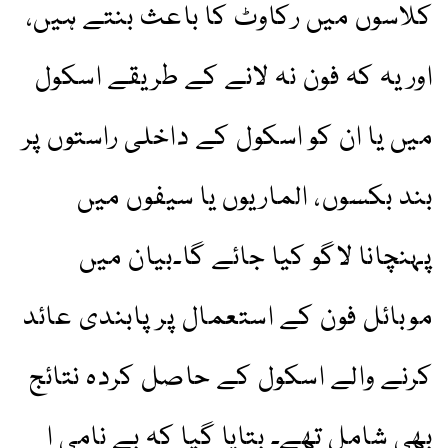
کلاسوں میں رکاوٹ کا باعث بنتے ہیں،
اور یہ کہ فون نہ لانے کے طریقے اسکول
میں یا ان کو اسکول کے داخلی راستوں پر
بند بکسوں، الماریوں یا سیفوں میں
پہنچانا لاگو کیا جائے گا۔بیان میں
موبائل فون کے استعمال پر پابندی عائد
کرنے والے اسکول کے حاصل کردہ نتائج
بھی شامل تھے۔ بتایا گیا کہ بے نامی ا