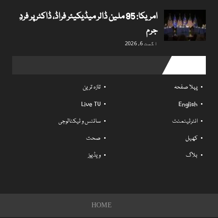
امریکا: 95 ملین ڈالر میڈیکیئر فراڈ، ڈاکٹر پر فردِ
جرم
اگست 6, 2026
Useful links
پہلا صفحہ
تازہ ترین
Live TV
English
انٹرٹینمنٹ
سائنس و ٹیکنالوجی
کھیل
صحت
بلاگ
ویڈیوز
HOME