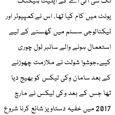
تک سی آئی اے کے ایلیٹ ہیکنگ
یونٹ میں کام کیا تھا، اس نےکمپیوٹر اور
ٹیکنالوجی سسٹم میں گھسنے کے لیے
استعمال ہونے والے سائبر ٹول چوری
کیے۔جوشوا شولٹ نے ملازمت چھوڑنے
کے بعد سامان وکی لیکس کو بھیج دیا
تھا جس کے بعد وکی لیکس نے مارچ
2017 میں خفیہ دستاویز شائع کرنا شروع