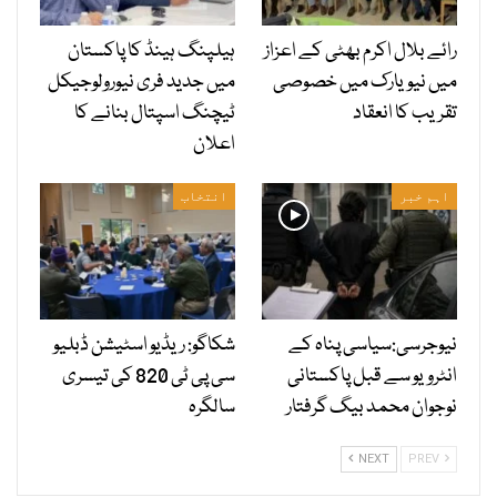
رائے بلال اکرم بھٹی کے اعزاز
ہیلپنگ ہینڈ کا پاکستان
میں نیویارک میں خصوصی
میں جدید فری نیورولوجیکل
تقریب کا انعقاد
ٹیچنگ اسپتال بنانے کا
اعلان
اہم خبر
انتخاب
نیوجرسی:سیاسی پناہ کے
شکاگو: ریڈیو اسٹیشن ڈبلیو
انٹرویو سے قبل پاکستانی
سی پی ٹی 820 کی تیسری
نوجوان محمد بیگ گرفتار
سالگرہ
NEXT
PREV