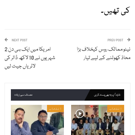
کی تھیں۔
NEXT POST
PREV POST
نیٹو ممالک روس کیخلاف بڑا
امریکا میں ایک ہی دن 2
محاذ کھولنے کے لیے تیار
شہریوں نے 10 لاکھ ڈالر کی
لاٹریاں جیت لیں
شاید آپ یہ بھی پسند کریں
مصنف سے زیادہ
انتخاب
انتخاب