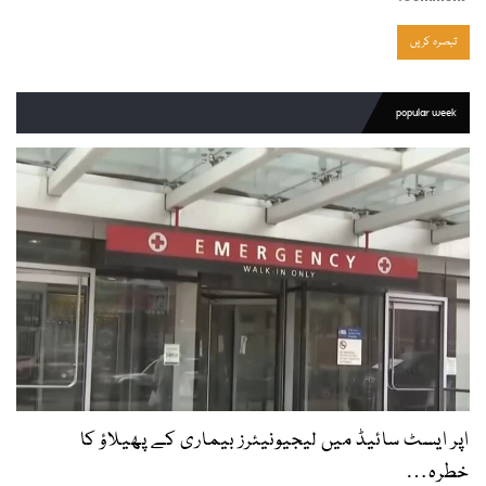
popular week
اپر ایسٹ سائیڈ میں لیجیونیئرز بیماری کے پھیلاؤ کا
خطرہ…