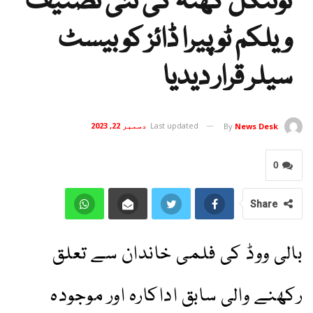
ٹوئنکل کھنہ کی نئی تصنیف
ویلکم ٹو پیرا ڈائز کو بیسٹ
سیلر قرار دیدیا
Last updated
دسمبر 22, 2023
By
News Desk
0
Share
بالی ووڈ کی فلمی خاندان سے تعلق
رکھنے والی سابق اداکارہ اور موجودہ