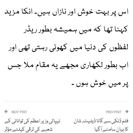
اس پر بہت خوش اور نازاں ہیں۔ انکا مزید
کہنا تھا کہ میں ہمیشہ بطور ریڈر
لفظوں کی دنیا میں کھوئی رہتی تھی اور
اب بطور لکھاری مجھے یہ مقام ملا جس
پر میں خوش ہوں ۔
NEXT POST
PREV POST
فلم ڈنکی سے گانا ڈیلیٹ، شان
نیپالی وزیر اعظم کی توانائی کے
کا بیان سامنے آگیا
شعبے کی ترقی کیلئے مؤثر