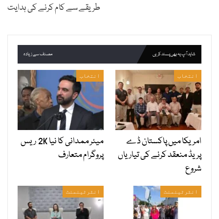
طریقے سے کام کرنے کی ہدایت
شاید آپ یہ بھی پسند کریں
مصنف سے زیادہ
انتخاب
انتخاب
امریکا میں پاکستان ڈے
میئر ممدانی کا نیا 2K ریس
پریڈ منعقد کرنے کی تیاریاں
پروگرام متعارف
شروع
انٹرٹینمنٹ
انٹرٹینمنٹ