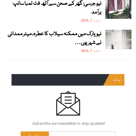
نیو جرسی: گھر کے صحن سے آٹھ فٹ لمبا سانپ
برآمد
اگست 7, 2026
نیویارک میں ممکنہ سیلاب کا خطرہ، میئر ممدانی
نے شہریوں…
اگست 7, 2026
نیوز لیٹر
Subscribe our newsletter to stay updated.