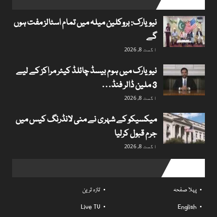
popular posts
نیویارک: بروکلین میلہ میں تمام اسٹالز مفت ہوں
گے
اگست 8, 2026
نیویارک میں ہوم بیسڈ چائلڈ کیئر مراکز کے لیے
3 ملین ڈالر فنڈ…
اگست 8, 2026
میکسیکو کے شہری نے منی لانڈرنگ کیس میں
جرم قبول کرلیا
اگست 8, 2026
Useful links
پہلا صفحہ
تازہ ترین
Live TV
English