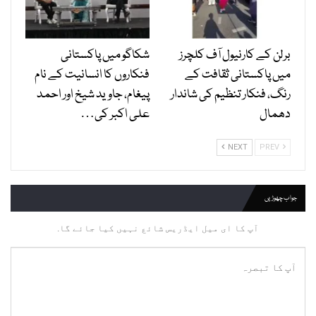
برلن کے کارنیول آف کلچرز
شکاگو میں پاکستانی
میں پاکستانی ثقافت کے
فنکاروں کا انسانیت کے نام
رنگ، فنکار تنظیم کی شاندار
پیغام، جاوید شیخ اور احمد
دھمال
علی اکبر کی…
NEXT
PREV
جواب چھوڑیں
آپ کا ای میل ایڈریس شائع نہیں کیا جائے گا.