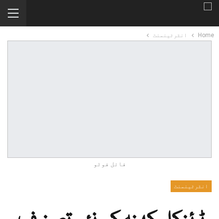
Home
انٹرٹینمنٹ
فائل فوٹو
انٹرٹینمنٹ