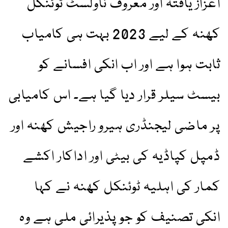
اعزاز یافتہ اور معروف ناولسٹ ٹوئنکل
کھنہ کے لیے 2023 بہت ہی کامیاب
ثابت ہوا ہے اور اب انکی افسانے کو
بیسٹ سیلر قرار دیا گیا ہے۔ اس کامیابی
پر ماضی لیجنڈری ہیرو راجیش کھنہ اور
ڈمپل کپاڈیہ کی بیٹی اور اداکار اکشے
کمار کی اہلیہ ٹوئنکل کھنہ نے کہا
انکی تصنیف کو جو پذیرائی ملی ہے وہ