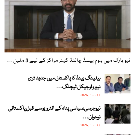
نیویارک میں ہوم بیسڈ چائلڈ کیئر مراکز کے لیے 3 ملین…
ہیلپنگ ہینڈ کا پاکستان میں جدید فری
نیورولوجیکل ٹیچنگ…
اگست 5, 2026
نیوجرسی:سیاسی پناہ کے انٹرویو سے قبل پاکستانی
نوجوان…
اگست 5, 2026