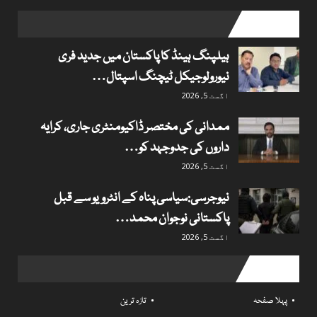
popular posts
ہیلپنگ ہینڈ کا پاکستان میں جدید فری
نیورولوجیکل ٹیچنگ اسپتال…
اگست 5, 2026
ممدانی کی مختصر ڈاکیومنٹری جاری، کرایہ
داروں کی جدوجہد کو…
اگست 5, 2026
نیوجرسی:سیاسی پناہ کے انٹرویو سے قبل
پاکستانی نوجوان محمد…
اگست 5, 2026
Useful links
پہلا صفحہ
تازہ ترین