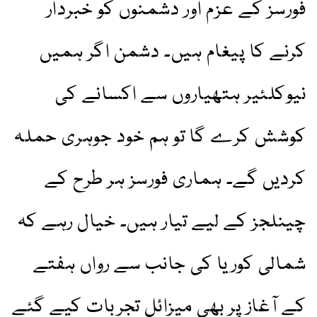
فورسز کے عزم اور دشمنوں کو خبردار
کرنے کا پیغام ہیں۔ دشمن اگر ہمیں
نیوکلئیر ہتھیاروں سے اکسانے کی
کوشش کرے گا تو ہم خود جوہری حملہ
کردیں گے۔ ہماری فورسز ہر طرح کے
چینلجز کے لیے تیار ہیں۔ خیال رہے کہ
شمالی کوریا کی جانب سے رواں ہفتے
کے آغاز پر بھی میزائل تجربات کیے گئے