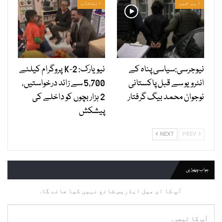
اہم خبر
انتخاب
نیوجرسی:سیاسی پناہ کے
نیویارک: 2-K پروگرام کیلئے
انٹرویو سے قبل پاکستانی
5,700 سے زائد درخواستیں،
نوجوان محمد بیگ گرفتار
2 ہزار بچوں کو داخلے کی
پیشکش
NEXT
PREV
جواب چھوڑیں
آپ کا ای میل ایڈریس شائع نہیں کیا جائے گا.