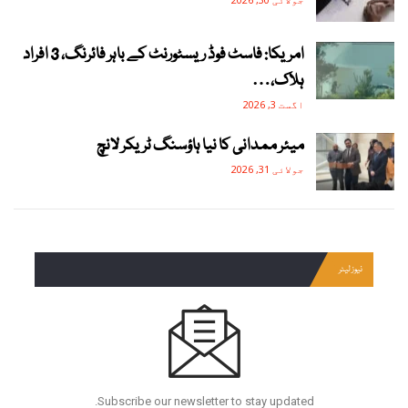
امریکا: فاسٹ فوڈ ریسٹورنٹ کے باہر فائرنگ، 3 افراد
ہلاک،…
اگست 3, 2026
میئر ممدانی کا نیا ہاؤسنگ ٹریکر لانچ
جولائی 31, 2026
نیوز لیٹر
Subscribe our newsletter to stay updated.