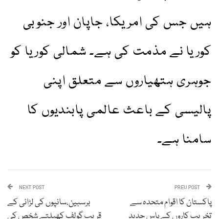
ہیں جس کی امریکا، جاپان اور جنوبی
کوریا نے مذمت کی ہے۔ شمالی کوریا کو
جوہری ہتھیاروں سے متعلق اپنی
پالیسی کے باعث عالمی پابندیوں کا
سامنا ہے۔
NEXT POST
PREV POST
پاکستان کا اقوام متحدہ سے
برسبین،سانپوں کی لڑائی کے
تخریب کاروں کے پاس جدید
قریب گولف کھیلتے شخص کی