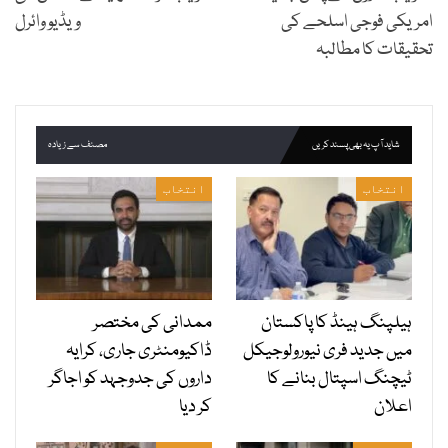
امریکی فوجی اسلحے کی
ویڈیو وائرل
تحقیقات کا مطالبہ
شاید آپ یہ بھی پسند کریں
مصنف سے زیادہ
انتخاب
انتخاب
ہیلپنگ ہینڈ کا پاکستان
ممدانی کی مختصر
میں جدید فری نیورولوجیکل
ڈاکیومنٹری جاری، کرایہ
ٹیچنگ اسپتال بنانے کا
داروں کی جدوجہد کو اجاگر
اعلان
کر دیا