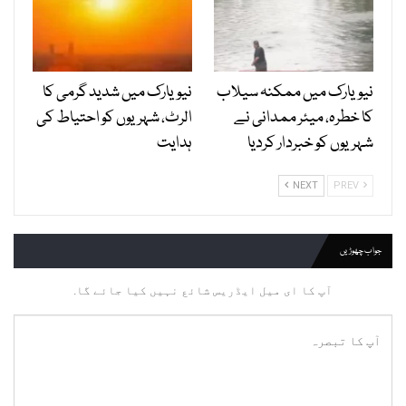
نیویارک میں ممکنہ سیلاب
نیویارک میں شدید گرمی کا
کا خطرہ، میئر ممدانی نے
الرٹ، شہریوں کو احتیاط کی
شہریوں کو خبردار کردیا
ہدایت
NEXT
PREV
جواب چھوڑیں
آپ کا ای میل ایڈریس شائع نہیں کیا جائے گا.