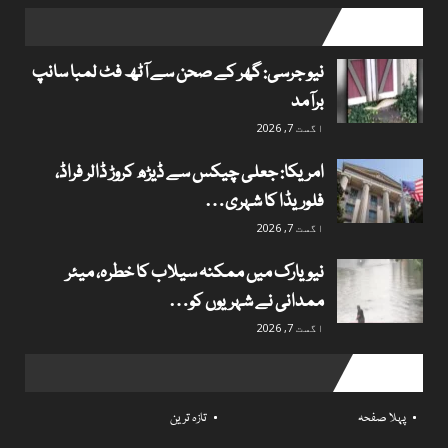
popular posts
نیو جرسی: گھر کے صحن سے آٹھ فٹ لمبا سانپ
برآمد
اگست 7, 2026
امریکا: جعلی چیکس سے ڈیڑھ کروڑ ڈالر فراڈ،
فلوریڈا کا شہری…
اگست 7, 2026
نیویارک میں ممکنہ سیلاب کا خطرہ، میئر
ممدانی نے شہریوں کو…
اگست 7, 2026
Useful links
پہلا صفحہ
تازہ ترین