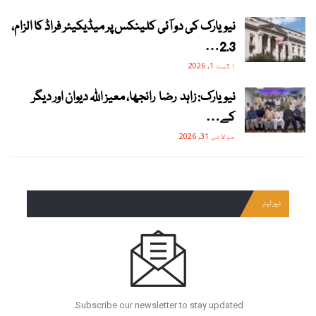
نیویارک کی دو آئی کلینکس پر میڈیکیئر فراڈ کا الزام،
2.3…
اگست 1, 2026
نیویارک: زاہد رضا رانجھا، معیز اللہ دیوان اور دیگر
کے…
جولائی 31, 2026
نیوز لیٹر
Subscribe our newsletter to stay updated.