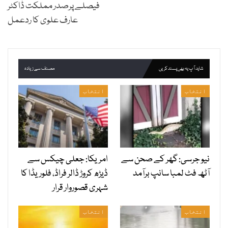
فیصلے پرصدر مملکت ڈاکٹر
عارف علوی کا ردعمل
شاید آپ یہ بھی پسند کریں
مصنف سے زیادہ
انتخاب
انتخاب
نیو جرسی: گھر کے صحن سے
امریکا: جعلی چیکس سے
آٹھ فٹ لمبا سانپ برآمد
ڈیڑھ کروڑ ڈالر فراڈ، فلوریڈا کا
شہری قصوروار قرار
انتخاب
انتخاب