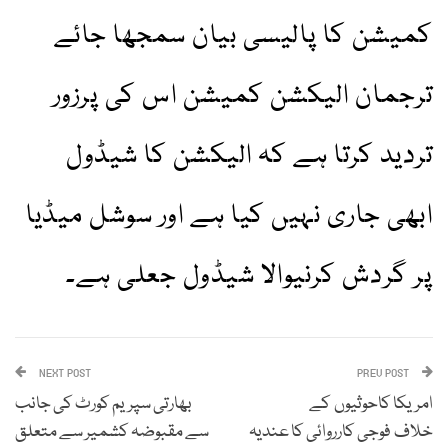
کمیشن کا پالیسی بیان سمجھا جائے
ترجمان الیکشن کمیشن اس کی پرزور
تردید کرتا ہے کہ الیکشن کا شیڈول
ابھی جاری نہیں کیا ہے اور سوشل میڈیا
پر گردش کرنیوالا شیڈول جعلی ہے۔
NEXT POST
PREV POST
امریکا کاحوثیوں کے
بھارتی سپریم کورٹ کی جانب
خلاف فوجی کارروائی کا عندیہ
سے مقبوضہ کشمیر سے متعلق