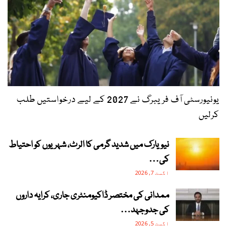
یونیورسٹی آف فریبرگ نے 2027 کے لیے درخواستیں طلب
کرلیں
نیویارک میں شدید گرمی کا الرٹ، شہریوں کو احتیاط
کی…
اگست 7, 2026
ممدانی کی مختصر ڈاکیومنٹری جاری، کرایہ داروں
کی جدوجہد…
اگست 5, 2026