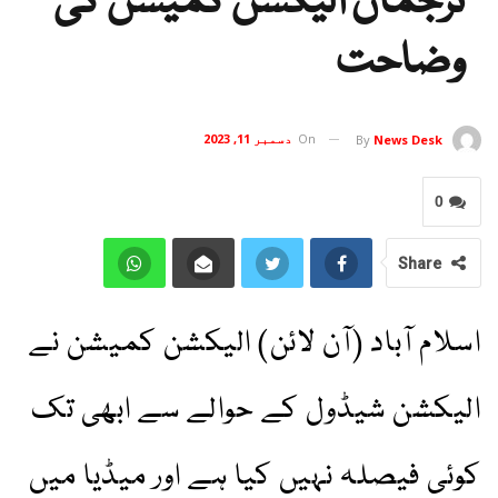
ترجمان الیکشن کمیشن کی
وضاحت
On
دسمبر 11, 2023
By
News Desk
0
Share
اسلام آباد (آن لائن) الیکشن کمیشن نے
الیکشن شیڈول کے حوالے سے ابھی تک
کوئی فیصلہ نہیں کیا ہے اور میڈیا میں