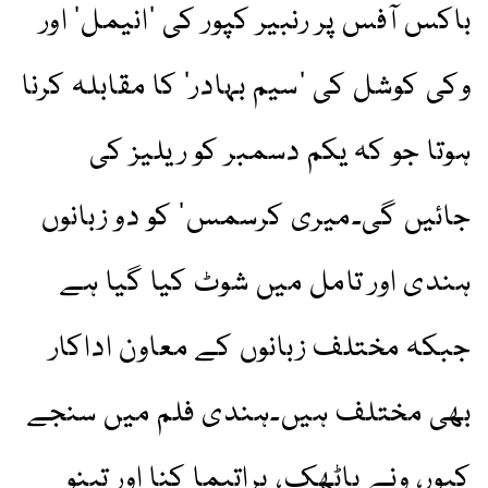
باکس آفس پر رنبیر کپور کی ’انیمل‘ اور
وکی کوشل کی ’سیم بہادر‘ کا مقابلہ کرنا
ہوتا جو کہ یکم دسمبر کو ریلیز کی
جائیں گی۔میری کرسمس‘ کو دو زبانوں
ہندی اور تامل میں شوٹ کیا گیا ہے
جبکہ مختلف زبانوں کے معاون اداکار
بھی مختلف ہیں۔ہندی فلم میں سنجے
کپور، ونے پاٹھک، پراتیما کنا اور تینو