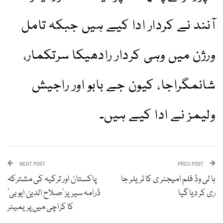
آنند نے کردار ادا کیے ہیں جبکہ تامل
ورژن میں وہی کردار رادھیکا سرتکمار،
شانمگراجا، کیون جے بابو اور راجیش
ولیمز نے ادا کیے ہیں۔
NEXT POST
PREV POST
ہا لی وڈ فلم امیجنر ی کا ٹریلر جا
پاکستان اور ترکیہ کی مشترکہ
ری کر دیا گیا
ڈرامہ سیریز ’صلاح الدین ایوبی‘
کا کراچی میں پریمیئر