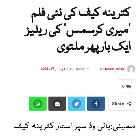
کترینہ کیف کی نئی فلم
’میری کرسمس‘ کی ریلیز
ایک بار پھر ملتوی
Last updated
نومبر 17, 2023
By
News Desk
0
Share
ممبئی:بالی وڈ سپر اسٹار کترینہ کیف