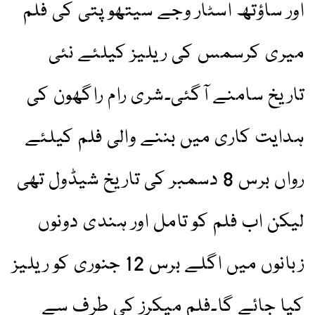
اور ساؤتھ اسٹار وجے سیتھوپتی کی فلم
میری کرسمس کی ریلیز کیلئے نئی
تاریخ سامنے آگئی۔شری رام راگھون کی
ہدایت کاری میں بننے والی فلم کیلئے
رواں برس 8 دسمبر کی تاریخ شیڈول تھی
لیکن اب فلم کو تامل اور ہندی دونوں
زبانوں میں اگلے برس 12 جنوری کو ریلیز
کیا جائے گا۔فلم میکرز کی طرف سے