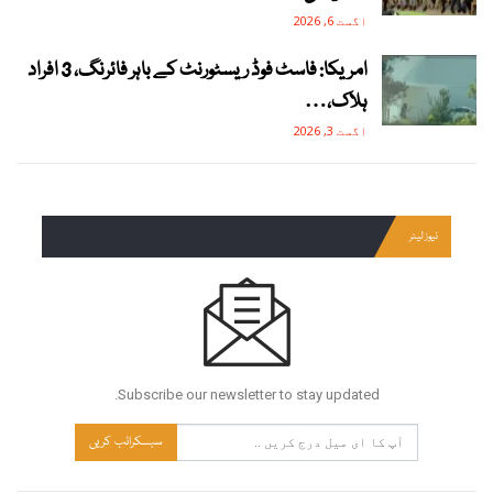
اگست 6, 2026
امریکا: فاسٹ فوڈ ریسٹورنٹ کے باہر فائرنگ، 3 افراد
ہلاک،…
اگست 3, 2026
نیوز لیٹر
Subscribe our newsletter to stay updated.
سبسکرائب کریں