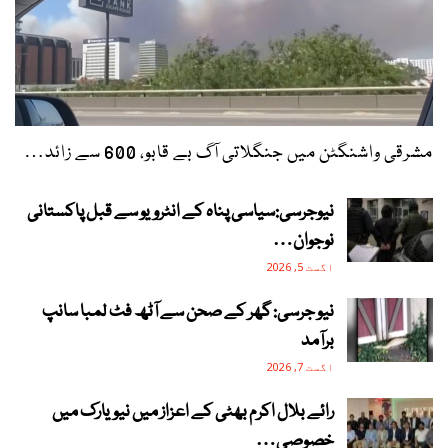
مشرقی واشنگٹن میں جنگلاتی آگ بے قابو، 600 سے زائد…
نیوجرسی:سیاسی پناہ کے انٹرویو سے قبل پاکستانی
نوجوان…
اگست 5, 2026
نیو جرسی: گھر کے صحن سے آٹھ فٹ لمبا سانپ
برآمد
اگست 7, 2026
رائے بلال اکرم بھٹی کے اعزاز میں نیویارک میں
خصوصی…