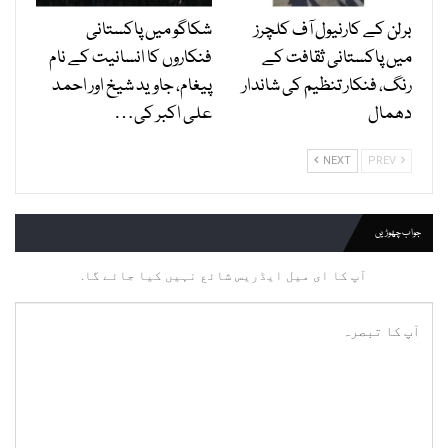
برلن کے کارنیول آف کلچرز
شکاگو میں پاکستانی
میں پاکستانی ثقافت کے
فنکاروں کا انسانیت کے نام
رنگ، فنکار تنظیم کی شاندار
پیغام، جاوید شیخ اور احمد
دھمال
علی اکبر کی…
NEXT
PREV
جواب چھوڑیں
آپ کا ای میل ایڈریس شائع نہیں کیا جائے گا.