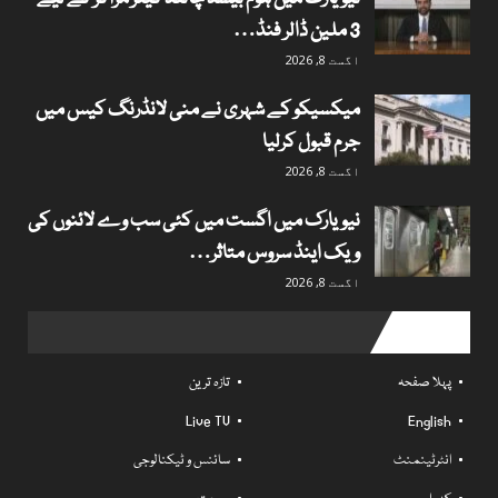
3 ملین ڈالر فنڈ…
اگست 8, 2026
میکسیکو کے شہری نے منی لانڈرنگ کیس میں
جرم قبول کرلیا
اگست 8, 2026
نیویارک میں اگست میں کئی سب وے لائنوں کی
ویک اینڈ سروس متاثر…
اگست 8, 2026
Useful links
پہلا صفحہ
تازہ ترین
Live TV
English
انٹرٹینمنٹ
سائنس و ٹیکنالوجی