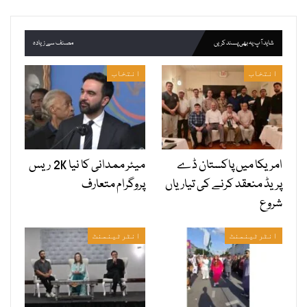
شاید آپ یہ بھی پسند کریں
مصنف سے زیادہ
انتخاب
انتخاب
امریکا میں پاکستان ڈے
میئر ممدانی کا نیا 2K ریس
پریڈ منعقد کرنے کی تیاریاں
پروگرام متعارف
شروع
انٹرٹینمنٹ
انٹرٹینمنٹ