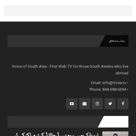
ہمارے متعلق
Voice of South Asia - First Web TV for those South Asians who live
abroad.
info@Vosa.tv
• Email:
• Phone: 844-698-6394
popular posts
نیویارک میں ہوم بیسڈ چائلڈ کیئر مراکز کے لیے