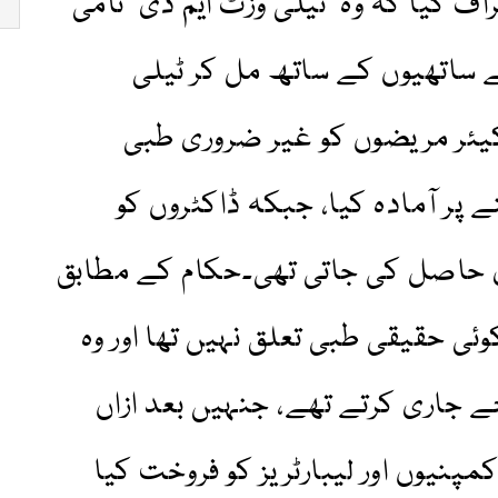
اف کیا کہ وہ ’ٹیلی وزٹ ایم ڈی‘ نامی
ے ساتھیوں کے ساتھ مل کر ٹیلی
ئر مریضوں کو غیر ضروری طبی
 پر آمادہ کیا، جبکہ ڈاکٹروں کو
حاصل کی جاتی تھی۔حکام کے مطابق
ئی حقیقی طبی تعلق نہیں تھا اور وہ
 جاری کرتے تھے، جنہیں بعد ازاں
مپنیوں اور لیبارٹریز کو فروخت کیا