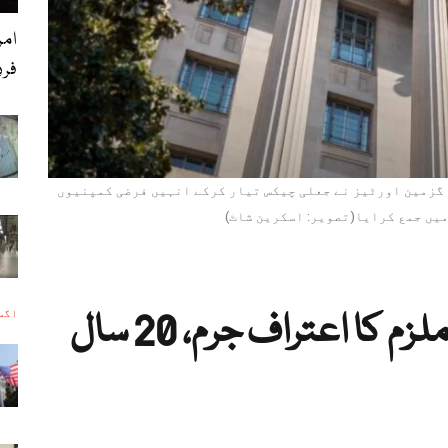
فرد
صاف کے مطابق 69 سالہ ایری گزمین اورٹیز نے جعلی چیکس تیار کرکے انہیں فرضی کمپنیوں
یں جمع کرایا(تصویر: اسکرین شاٹ)
میڈیکیئر فراڈ کیس، ملزم کا اعتراف جرم، 20 سال
اگست 8, 