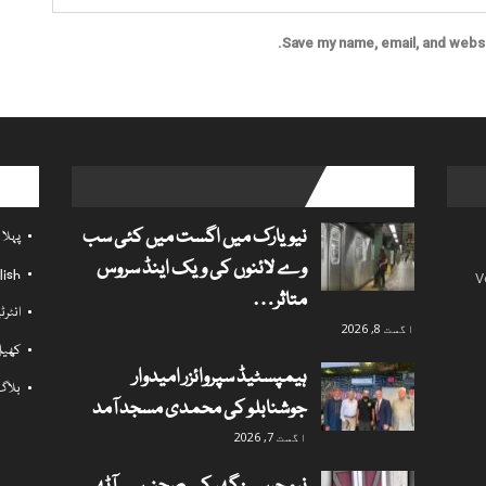
Save my name, email, and websit
l links
popular posts
نیویارک میں اگست میں کئی سب
پہلا
وے لائنوں کی ویک اینڈ سروس
lish
V
متاثر…
انٹر
اگست 8, 2026
کھی
ہیمپسٹیڈ سپروائزر امیدوار
بلاگ
جوشنابلو کی محمدی مسجد آمد
اگست 7, 2026