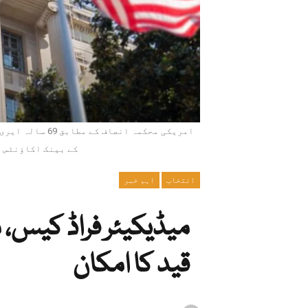
امریکی محکمہ ان
کے بینک اکاؤنٹس م
انتخاب
اہم خبر
قید کا امکان