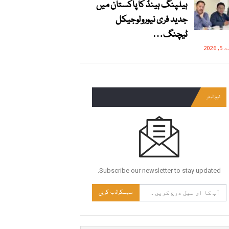
ہیلپنگ ہینڈ کا پاکستان میں
جدید فری نیورولوجیکل
ٹیچنگ…
2026
نیوز لیٹر
Subscribe our newsletter to stay updated.
سبسکرائب کریں