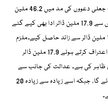
جاتا تھا۔ اس اسکیم کے تحت جعلی دعووں کی مد میں 46.2 ملین
ڈالر جمع کرائے گئے، جن میں سے 17.9 ملین ڈالر ادا بھی کیے گئے
جبکہ ملزم نے ذاتی طور پر 10 ملین ڈالر سے زائد حاصل کیے۔ملزم
نے دھوکہ دہی کی سازش کا اعتراف کرتے ہوئے 17.9 ملین ڈالر
 ظاہر کی ہے۔ عدالت کی جانب سے
سزا کا اعلان بعد میں کیا جائے گا، جبکہ اسے زیادہ سے زیادہ 20
۔