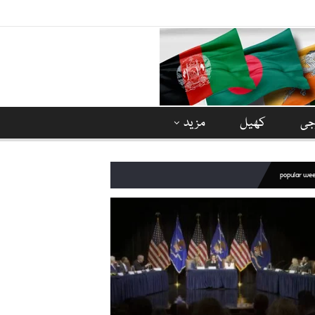
وجی
کھیل
مزید
popular we