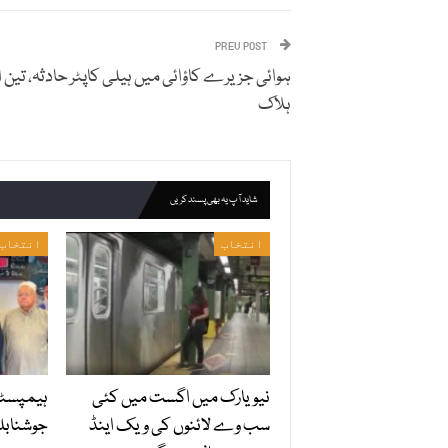
PREV POST
ہوائی جزیرے کاؤائی میں ہیلی کاپٹر حادثہ، تین ا
ہلاک
شاید آپ یہ بھی پسند کریں
انتخاب
انتخاب
نیویارک میں اگست میں کئی
ہیمپسٹیڈ
سب وے لائنوں کی ویک اینڈ
جوشنابل