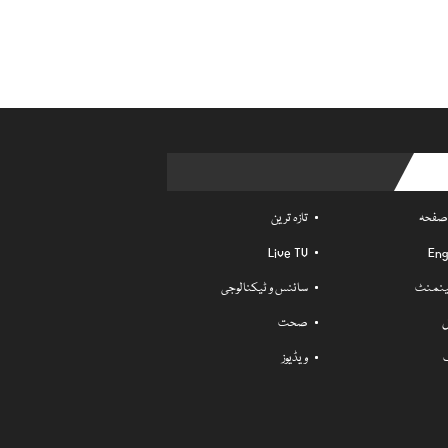
Usefu
 صفحہ
تازہ ترین
Live TV
Eng
ٹینمنٹ
سائنس و ٹیکنالوجی
ل
صحت
ویڈیوز