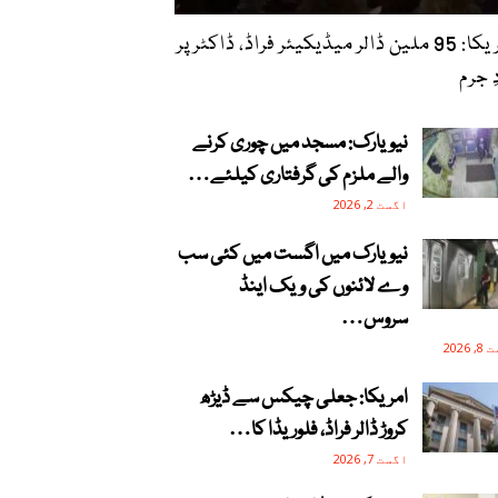
امریکا: 95 ملین ڈالر میڈیکیئر فراڈ، ڈاکٹر پر
ِ جرم
نیویارک: مسجد میں چوری کرنے
والے ملزم کی گرفتاری کیلئے…
اگست 2, 2026
نیویارک میں اگست میں کئی سب
وے لائنوں کی ویک اینڈ
سروس…
2026
امریکا: جعلی چیکس سے ڈیڑھ
کروڑ ڈالر فراڈ، فلوریڈا کا…
اگست 7, 2026