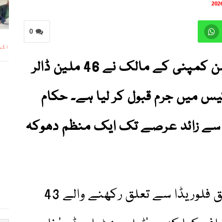
0
اگست 5, 
امریکا میں ایک ٹیلی میڈیسن کمپنی کے مالک نے 46 ملین ڈالر
یس میں جرم قبول کر لیا ہے۔ حکام
 سے زائد عرصے تک ایک منظم دھوکہ
عدالتی دستاویزات کے مطابق فلوریڈا سے تعلق رکھنے والے 43