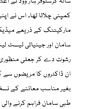
سالہ کرسٹوفر ہار ووڈ نے اعتر
کمپنی چلاتا تھا۔ اس نے اپن
مارکیٹنگ کے ذریعے میڈیکی
سامان اور جینیاتی ٹیسٹ لینے
رشوت دے کر جعلی منظوری 
ان ڈاکٹروں کا مریضوں سے کو
بغیر مناسب معائنے کے نسخے
طبی سامان فراہم کرنے والی ک