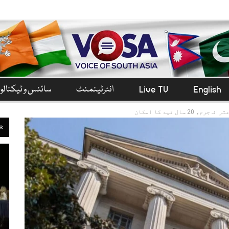
English
Live TV
انٹرٹینمنٹ
سائنس و ٹیکنال
سال قید کا امکان
ek