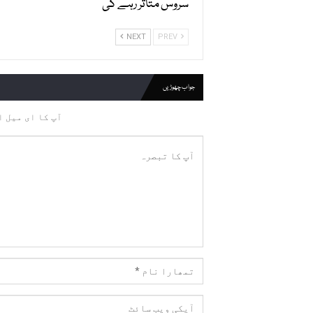
سروس متاثر رہے گی
NEXT
PREV
جواب چھوڑیں
آپ کا ای میل ا