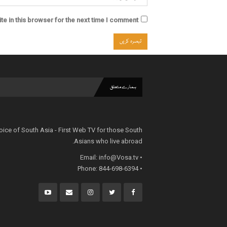
e in this browser for the next time I comment.
ہمارے متعلق
oice of South Asia - First Web TV for those South
Asians who live abroad.
info@Vosa.tv
• Email:
• Phone: 844-698-6394