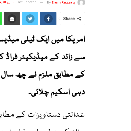
Last updated
مارچ 28, 2026
By
Erum Razzaq
Share
سے زائد کے میڈیکیئر فراڈ ک
کے مطابق ملزم نے چھ سال
دہی اسکیم چلائی۔