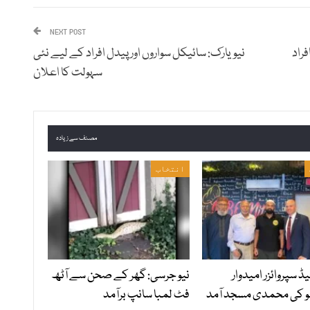
NEXT POST
فراد
نیویارک: سائیکل سواروں اور پیدل افراد کے لیے نئی
سہولت کا اعلان
مصنف سے زیادہ
انتخاب
 سپروائزر امیدوار
نیو جرسی: گھر کے صحن سے آٹھ
و کی محمدی مسجد آمد
فٹ لمبا سانپ برآمد