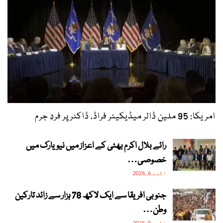
امریکا: 95 ملین ڈالر میڈیکیئر فراڈ، ڈاکٹر پر فردِ جرم
رائے بلال اکرم بھٹی کے اعزاز میں نیویارک میں
خصوصی…
اگست 6, 2026
جنوبی افریقا سے ایک لاکھ 78 ہزار سے زائد تارکین
وطن…
اگست 9, 2026