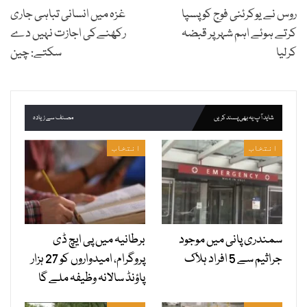
روس نے یوکرئنی فوج کو پسپا
غزہ میں انسانی تباہی جاری
کرتے ہوئے اہم شہر پر قبضہ
رکھنےکی اجازت نہیں دے
کرلیا
سکتے: چین
شاید آپ یہ بھی پسند کریں
مصنف سے زیادہ
انتخاب
انتخاب
سمندری پانی میں موجود
برطانیہ میں پی ایچ ڈی
جراثیم سے 5 افراد ہلاک
پروگرام، امیدواروں کو 27 ہزار
پاؤنڈ سالانہ وظیفہ ملے گا