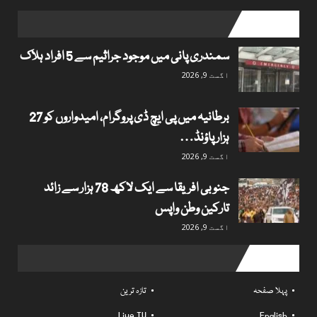
popular posts
سمندری پانی میں موجود جراثیم سے 5 افراد ہلاک
اگست 9, 2026
برطانیہ میں پی ایچ ڈی پروگرام، امیدواروں کو 27
ہزار پاؤنڈ…
اگست 9, 2026
جنوبی افریقا سے ایک لاکھ 78 ہزار سے زائد
تارکین وطن واپس
اگست 9, 2026
Useful links
پہلا صفحہ
تازہ ترین
Live TV
English