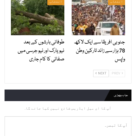
انتخاب
انتخاب
جنوبی افریقا سے ایک لاکھ
طوفانی بارشوں کے بعد
78 ہزار سے زائد تارکین وطن
نیویارک اور نیو جرسی میں
واپس
صفائی کا کام جاری
NEXT
PREV
جواب چھوڑیں
آپ کا ای میل ایڈریس شائع نہیں کیا جائے گا.