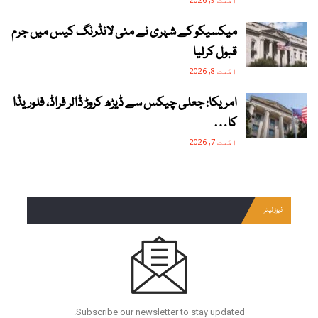
میکسیکو کے شہری نے منی لانڈرنگ کیس میں جرم
قبول کرلیا
اگست 8, 2026
امریکا: جعلی چیکس سے ڈیڑھ کروڑ ڈالر فراڈ، فلوریڈا
کا…
اگست 7, 2026
نیوز لیٹر
Subscribe our newsletter to stay updated.