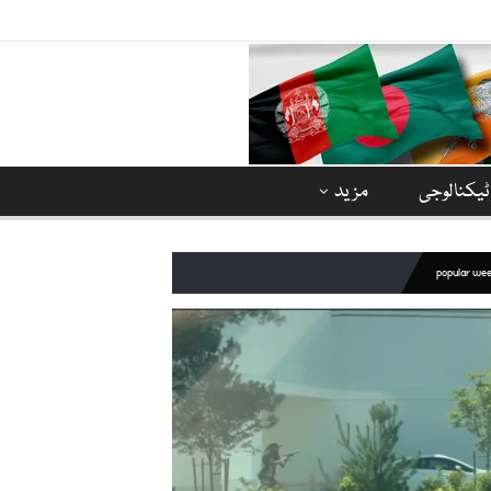
ٹیکنالوجی
مزید
popular we