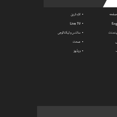
Usefu
 صفحہ
تازہ ترین
Live TV
Eng
ٹینمنٹ
سائنس و ٹیکنالوجی
ل
صحت
ویڈیوز