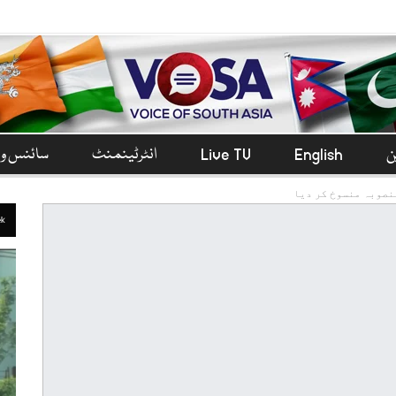
ن
English
Live TV
انٹرٹینمنٹ
سائنس و 
نصوبہ منسوخ کر دیا
ek