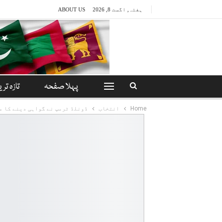
ہفتہ, اگست 8, 2026
ABOUT US
پہلا صفحہ
تازہ تری
Home
انتخاب
ڈونلڈ ٹرمپ نے گواہی دینے کا م