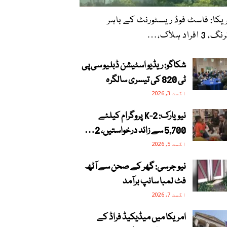
یکا: فاسٹ فوڈ ریسٹورنٹ کے باہر
 3 افراد ہلاک،…
شکاگو: ریڈیو اسٹیشن ڈبلیو سی پی
ٹی 820 کی تیسری سالگرہ
اگست 3, 2026
نیویارک: 2-K پروگرام کیلئے
5,700 سے زائد درخواستیں، 2…
اگست 5, 2026
نیو جرسی: گھر کے صحن سے آٹھ
فٹ لمبا سانپ برآمد
اگست 7, 2026
امریکا میں میڈیکیڈ فراڈ کے