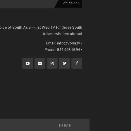
ہمارے متعلق
oice of South Asia - First Web TV for those South
Asians who live abroad.
info@Vosa.tv
• Email:
• Phone: 844-698-6394
HOME