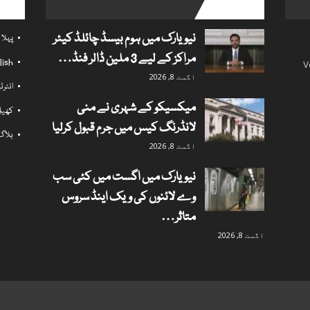
l links
popular posts
نیویارک میں ہوم بیسڈ چائلڈ کیئر
پہلا
مراکز کے لیے 3 ملین ڈالر فنڈ…
lish
V
اگست 8, 2026
انٹر
میکسیکو کے شہری نے منی
کھی
لانڈرنگ کیس میں جرم قبول کرلیا
بلاگ
اگست 8, 2026
نیویارک میں اگست میں کئی سب
وے لائنوں کی ویک اینڈ سروس
متاثر…
اگست 8, 2026