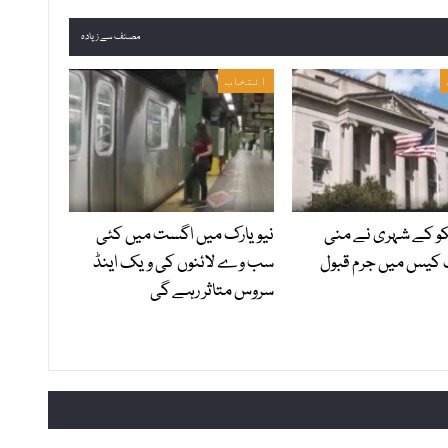
مصنف سے زیادہ
انتخاب
 کے شہری نے منی
نیویارک میں اگست میں کئی
 کیس میں جرم قبول
سب وے لائنوں کی ویک اینڈ
سروس متاثر رہے گی