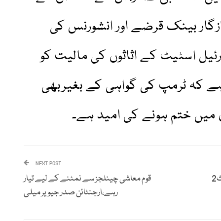
سازگار بینک قرضے اور انشورنس کی
یل اسٹیٹ کے اثاثوں کی مالیت کو
رہے کہ ٹرمپ کی گواہی کے بغیربھی
 میں ختم ہونے کی امید ہے۔
NEXT POST
بھارتی پولیس نے سیاسی ٹارگٹ کلنگ میں ملوث2
قوم معاشی چینلجز سے نمٹنے کے لیے تیار
رہے،ارجنٹائن صدر جیویر میلی