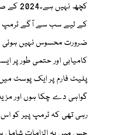
کچھ نہیں
کے لیے سب سے آگے ٹرمپ نے
ضرورت محسوس نہیں ہوئی کی
کامیابی اور حتمی طور پر ایس
پلیٹ فارم پر ایک پوسٹ میں
گواہی دے چکا ہوں اور مزید
رہی تھی کہ ٹرمپ پیر کو اس
جس میں یہ الزامات شامل ہی