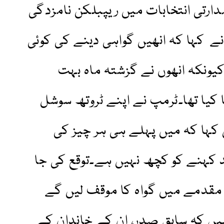
 ہے۔2024 کے صدارتی انتخابات میں ریپبلکن نامزدگی
 کہا کہ انھیں گواہی دینے کی کوئی
ونکہ انھوں نے گزشتہ ماہ بہت
ا کیا تھا۔ٹرمپ نے اپنے ٹروتھ سوشل
 کہا کہ میں پہلے ہی ہر چیز کی
 کہنے کو کچھ نہیں ہے۔توقع کی جا
 مقدمے میں گواہ کا موقف لیں گے
ں کہ سابق صدر، ان کے خاندان کے