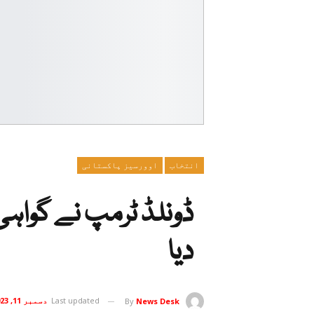
انتخاب
اوورسیز پاکستانی
ڈونلڈ ٹرمپ نے گواہی
دیا
Last updated
دسمبر 11, 2023
By
News Desk