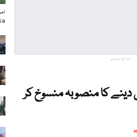
امر
فائرنگ،
فائل فوٹو
 دینے کا منصوبہ منسوخ کر