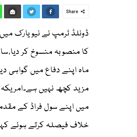
Share
ڈونلڈ ٹرمپ نے نیویارک میں
کا منصوبہ منسوخ کر دیا،سا
ماہ اپنے دفاع میں گواہی د
مزید کچھ نہیں ہے۔امریکہ ک
میں اپنے سول فراڈ کے مقدم
خلاف فیصلہ کرتے ہوئے کہا