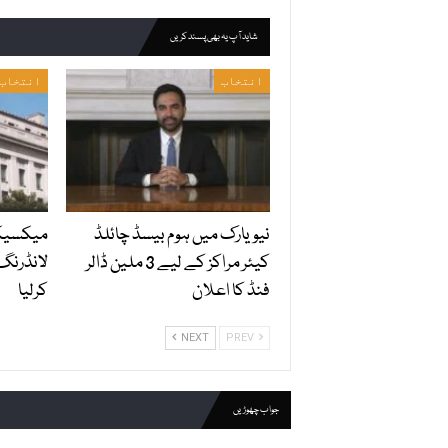
شاید آپ یہ بھی پسند کریں
انتخاب
انتخاب
نیویارک میں ہوم بیسڈ چائلڈ
میکسیکو
کیئر مراکز کے لیے 3 ملین ڈالر
لانڈرنگ
فنڈ کا اعلان
کرلیا
NEXT
PREV
جواب چھوڑیں