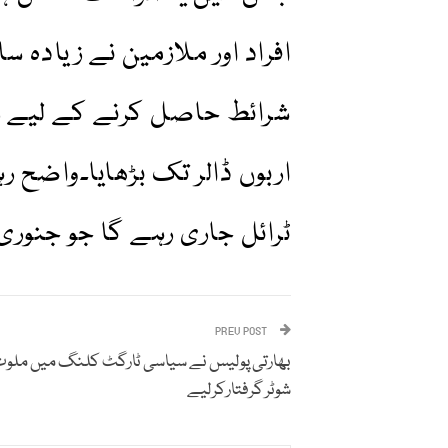
افراد اور ملازمین نے زیادہ 
شرائط حاصل کرنے کے لیے رئ
اربوں ڈالر تک بڑھایا۔واضح 
ٹرائل جاری رہے گا جو جنوری
PREV POST
شوٹر گرفتارکرلیے